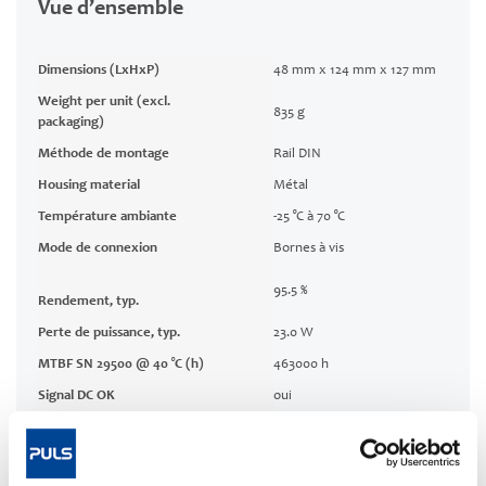
Vue d’ensemble
Dimensions (LxHxP)
48 mm x 124 mm x 127 mm
Weight per unit (excl.
835 g
packaging)
Méthode de montage
Rail DIN
Housing material
Métal
Température ambiante
-25 °C à 70 °C
Mode de connexion
Bornes à vis
95.5 %
Rendement, typ.
Perte de puissance, typ.
23.0 W
MTBF SN 29500 @ 40 °C (h)
463000 h
Signal DC OK
oui
Produit pertinent pour la CRA
Oui