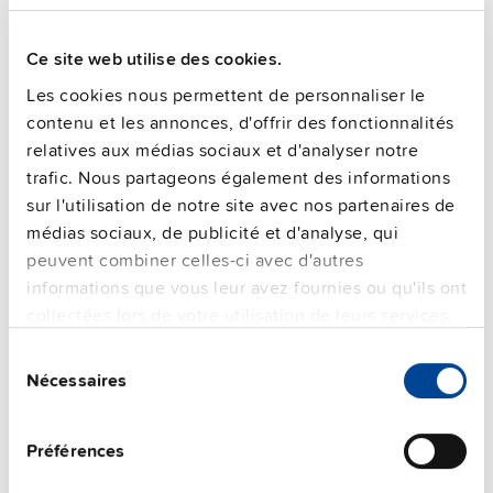
Documentation technique
Ce site web utilise des cookies.
Homologations / conformités
Les cookies nous permettent de personnaliser le
contenu et les annonces, d'offrir des fonctionnalités
Caractéristiques
relatives aux médias sociaux et d'analyser notre
trafic. Nous partageons également des informations
Informations commerciales
sur l'utilisation de notre site avec nos partenaires de
médias sociaux, de publicité et d'analyse, qui
FAQs
peuvent combiner celles-ci avec d'autres
informations que vous leur avez fournies ou qu'ils ont
collectées lors de votre utilisation de leurs services.
Sélection
This video is hosted by external service. By continuing,
Nécessaires
du
you agree to the external service's privacy policy.
consentement
See privacy policy for details
Unités supplémentaires
Préférences