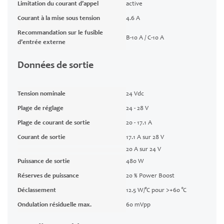
Limitation du courant d’appel
active
Courant à la mise sous tension
4.6 A
Recommandation sur le fusible
B-10 A / C-10 A
d’entrée externe
Données de sortie
Tension nominale
24 Vdc
Plage de réglage
24 - 28 V
Plage de courant de sortie
20 - 17.1 A
Courant de sortie
17.1 A sur 28 V
20 A sur 24 V
Puissance de sortie
480 W
Réserves de puissance
20 % Power Boost
Déclassement
12.5 W/°C pour >+60 °C
Ondulation résiduelle max.
60 mVpp