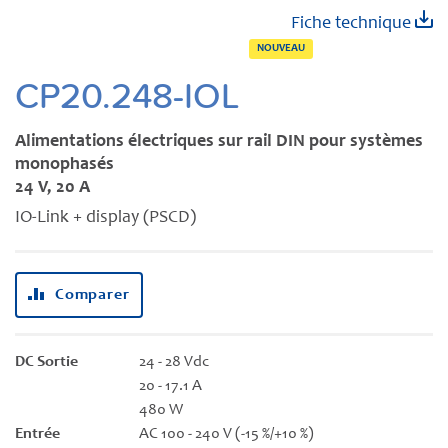
Skip
Fiche technique
to
NOUVEAU
the
beginning
CP20.248-IOL
of
the
Alimentations électriques sur rail DIN pour systèmes
images
monophasés
gallery
24 V, 20 A
IO-Link + display (PSCD)
Comparer
DC Sortie
24 - 28 Vdc
20 - 17.1 A
480 W
Entrée
AC 100 - 240 V (-15 %/+10 %)