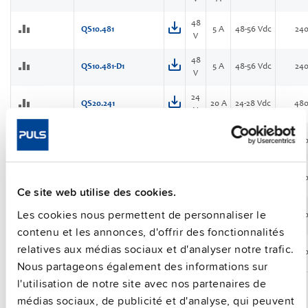
48
QS10.481
5 A
48-56 Vdc
24
V
48
QS10.481-D1
5 A
48-56 Vdc
24
V
24
QS20.241
20 A
24-28 Vdc
48
V
24
QS20.241-A1
20 A
24-28 Vdc
48
V
24
QS20.241-C1
20 A
24-28 Vdc
48
V
Ce site web utilise des cookies.
36
13.3
Les cookies nous permettent de personnaliser le
QS20.361
36-42 Vdc
48
V
A
contenu et les annonces, d'offrir des fonctionnalités
48
relatives aux médias sociaux et d'analyser notre trafic.
QS20.481
10 A
48-55 Vdc
48
V
Nous partageons également des informations sur
l'utilisation de notre site avec nos partenaires de
médias sociaux, de publicité et d'analyse, qui peuvent