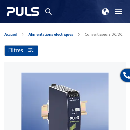
Choisir
Bas
Recherche
une
la
boutique
nav
Accueil
Alimentations électriques
Convertisseurs DC/DC
Filtres