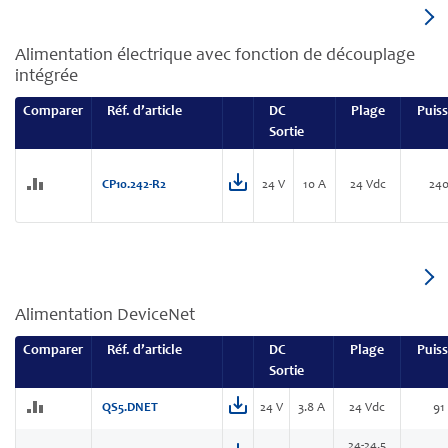
Alimentation électrique avec fonction de découplage
intégrée
Comparer
Réf. d’article
DC
Plage
Puis
Sortie
CP10.242-R2
24 V
10 A
24 Vdc
24
Alimentation DeviceNet
Comparer
Réf. d’article
DC
Plage
Puis
Sortie
QS5.DNET
24 V
3.8 A
24 Vdc
91
24-24.5