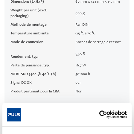
Dimensions (LxHxP)
60 mm x 124 mm x 117 mm
Weight per unit (excl.
900 g
packaging)
Méthode de montage
Rail DIN
Température ambiante
-25 °C à 70 °C
Mode de connexion
Bornes de serrage à ressort
93.5 %
Rendement, typ.
Perte de puissance, typ.
16.7 W
MTBF SN 29500 @ 40 °C (h)
581000 h
Signal DC OK
oui
Produit pertinent pour la CRA
Non
Documentation technique
Homologations / conformités