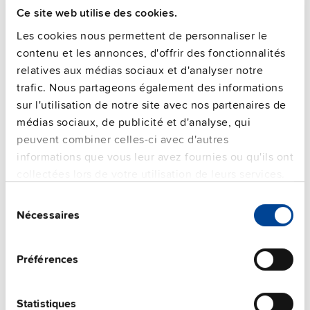
Ce site web utilise des cookies.
Caractéristiques
Les cookies nous permettent de personnaliser le
contenu et les annonces, d'offrir des fonctionnalités
Informations commerciales
relatives aux médias sociaux et d'analyser notre
trafic. Nous partageons également des informations
FAQs
sur l'utilisation de notre site avec nos partenaires de
médias sociaux, de publicité et d'analyse, qui
peuvent combiner celles-ci avec d'autres
informations que vous leur avez fournies ou qu'ils ont
This video is hosted by external service. By continuing,
collectées lors de votre utilisation de leurs services.
you agree to the external service's privacy policy.
Sélection
See privacy policy for details
Nécessaires
du
Unités supplémentaires
consentement
Préférences
Statistiques