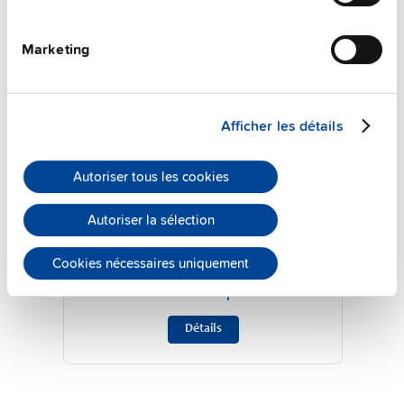
Marketing
Afficher les détails
Autoriser tous les cookies
ZM13.SIDE
Autoriser la sélection
Kit de montage latéral
Cookies nécessaires uniquement
Fiche technique
Détails