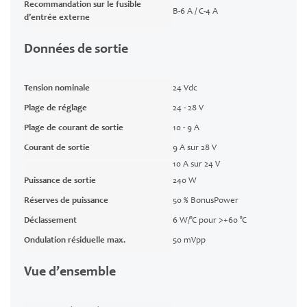
Recommandation sur le fusible
B-6 A / C-4 A
d’entrée externe
Données de sortie
Tension nominale
24 Vdc
Plage de réglage
24 - 28 V
Plage de courant de sortie
10 - 9 A
Courant de sortie
9 A sur 28 V
10 A sur 24 V
Puissance de sortie
240 W
Réserves de puissance
50 % BonusPower
Déclassement
6 W/°C pour >+60 °C
Ondulation résiduelle max.
50 mVpp
Vue d’ensemble