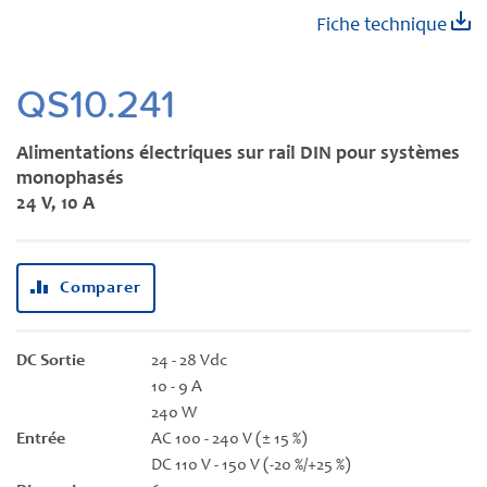
Skip
Fiche technique
to
the
beginning
QS10.241
of
the
Alimentations électriques sur rail DIN pour systèmes
images
monophasés
gallery
24 V, 10 A
Comparer
DC Sortie
24 - 28 Vdc
10 - 9 A
240 W
Entrée
AC 100 - 240 V (± 15 %)
DC 110 V - 150 V (-20 %/+25 %)