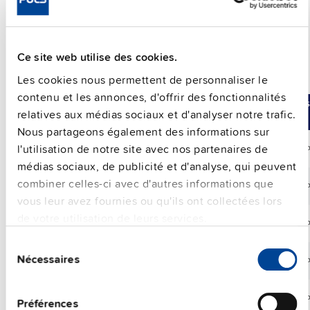
Ce site web utilise des cookies.
Alimentations électriques sur rail DIN pour systèmes
Les cookies nous permettent de personnaliser le
triphasés
contenu et les annonces, d'offrir des fonctionnalités
Comparer
Réf. d’article
DC
Plage
Puis
relatives aux médias sociaux et d'analyser notre trafic.
Sortie
Nous partageons également des informations sur
24
l'utilisation de notre site avec nos partenaires de
XT40.241
40 A
24 Vdc
96
V
médias sociaux, de publicité et d'analyse, qui peuvent
24
combiner celles-ci avec d'autres informations que
XT40.242
40 A
24 Vdc
96
V
vous leur avez fournies ou qu'ils ont collectées lors
de votre utilisation de leurs services.
36
26.6
XT40.361
36 Vdc
96
V
A
Sélection
36
26.6
Nécessaires
du
XT40.362
36 Vdc
96
V
A
consentement
48
XT40.481
20 A
48 Vdc
96
Préférences
V