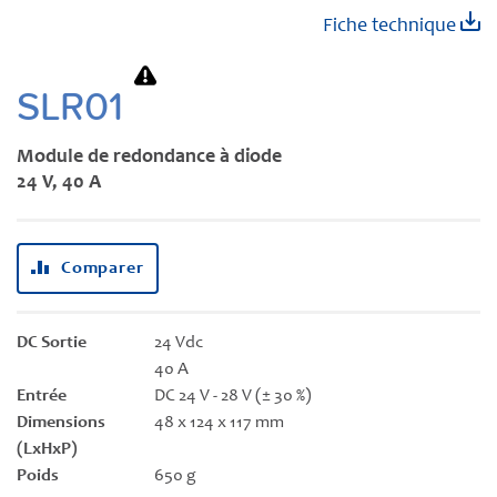
Skip
Fiche technique
to
the
beginning
SLR01
of
the
Module de redondance à diode
images
24 V, 40 A
gallery
Comparer
DC Sortie
24 Vdc
40 A
Entrée
DC 24 V - 28 V (± 30 %)
Dimensions
48 x 124 x 117 mm
(LxHxP)
Poids
650 g