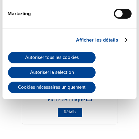
Marketing
Afficher les détails
Autoriser tous les cookies
YR40.245
Autoriser la sélection
24 V, 40 A
Cookies nécessaires uniquement
Modules de redondance MOSFET
Fiche technique
Détails