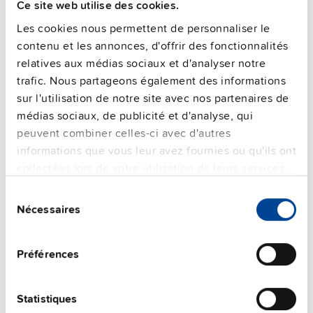
Ce site web utilise des cookies.
Les cookies nous permettent de personnaliser le
contenu et les annonces, d'offrir des fonctionnalités
SLZ02
relatives aux médias sociaux et d'analyser notre
trafic. Nous partageons également des informations
Kit de montage mural
sur l'utilisation de notre site avec nos partenaires de
Détails
médias sociaux, de publicité et d'analyse, qui
peuvent combiner celles-ci avec d'autres
informations que vous leur avez fournies ou qu'ils ont
collectées lors de votre utilisation de leurs services.
Sélection
Nécessaires
du
Autres produits
consentement
Préférences
Statistiques