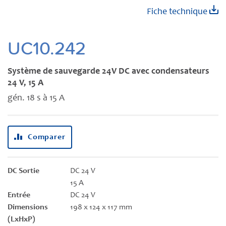
Skip
Fiche technique
to
the
beginning
UC10.242
of
the
Système de sauvegarde 24V DC avec condensateurs
images
24 V, 15 A
gallery
gén. 18 s à 15 A
Comparer
DC Sortie
DC 24 V
15 A
Entrée
DC 24 V
Dimensions
198 x 124 x 117 mm
(LxHxP)