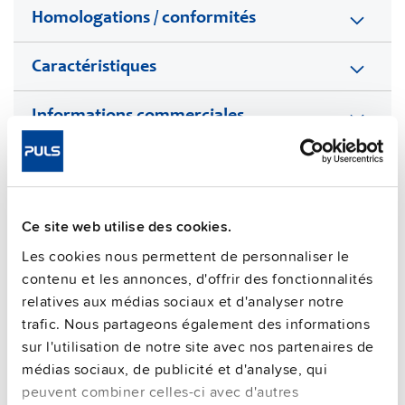
Homologations / conformités
Caractéristiques
Informations commerciales
FAQs
Ce site web utilise des cookies.
This video is hosted by external service. By continuing,
Les cookies nous permettent de personnaliser le
you agree to the external service's privacy policy.
contenu et les annonces, d'offrir des fonctionnalités
See privacy policy for details
relatives aux médias sociaux et d'analyser notre
Unités supplémentaires
trafic. Nous partageons également des informations
sur l'utilisation de notre site avec nos partenaires de
médias sociaux, de publicité et d'analyse, qui
peuvent combiner celles-ci avec d'autres