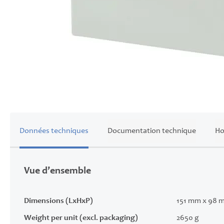
Skip
to
the
beginning
of
Données techniques
Documentation technique
Ho
the
images
gallery
Vue d’ensemble
Dimensions (LxHxP)
151 mm x 98 
Weight per unit (excl. packaging)
2650 g