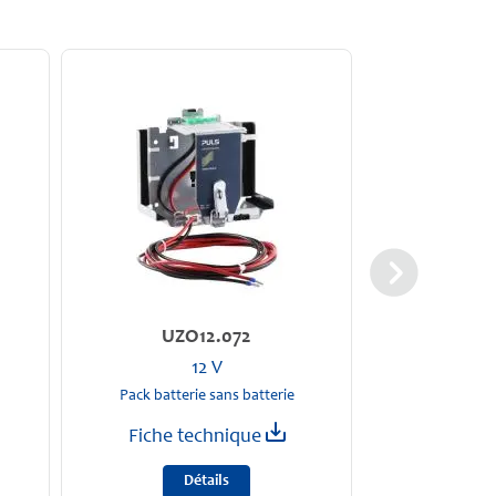
UZO12.072
UZK
12 V
Pack batterie sans batterie
Pack
Fiche technique
Fiche t
Détails
D