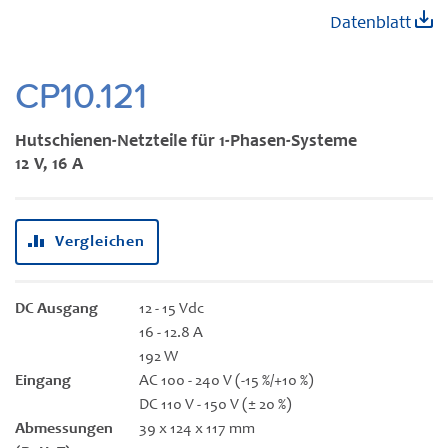
Zum
Datenblatt
Anfang
der
Bildgalerie
CP10.121
springen
Hutschienen-Netzteile für 1-Phasen-Systeme
12 V, 16 A
Vergleichen
DC Ausgang
12 - 15 Vdc
16 - 12.8 A
192 W
Eingang
AC 100 - 240 V (-15 %/+10 %)
DC 110 V - 150 V (± 20 %)
Abmessungen
39 x 124 x 117 mm