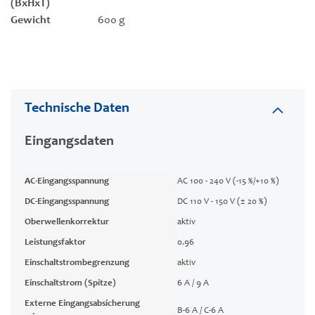
(BxHxT)
Gewicht
600 g
Technische Daten
Eingangsdaten
AC-Eingangsspannung
AC 100 - 240 V (-15 %/+10 %)
DC-Eingangsspannung
DC 110 V - 150 V (± 20 %)
Oberwellenkorrektur
aktiv
Leistungsfaktor
0.96
Einschaltstrombegrenzung
aktiv
Einschaltstrom (Spitze)
6 A / 9 A
Externe Eingangsabsicherung
B-6 A / C-6 A