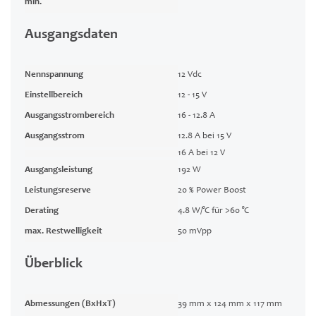
min.
Ausgangsdaten
Nennspannung
12 Vdc
Einstellbereich
12 - 15 V
Ausgangsstrombereich
16 - 12.8 A
Ausgangsstrom
12.8 A bei 15 V
16 A bei 12 V
Ausgangsleistung
192 W
Leistungsreserve
20 % Power Boost
Derating
4.8 W/°C für >60 °C
max. Restwelligkeit
50 mVpp
Überblick
Abmessungen (BxHxT)
39 mm x 124 mm x 117 mm