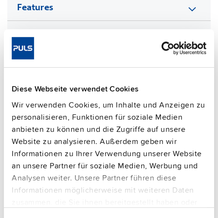
Features
Kommerzielle Daten
FAQs
Diese Webseite verwendet Cookies
Wir verwenden Cookies, um Inhalte und Anzeigen zu
This video is hosted by external service. By continuing,
you agree to the external service's privacy policy.
personalisieren, Funktionen für soziale Medien
anbieten zu können und die Zugriffe auf unsere
See privacy policy for details
Website zu analysieren. Außerdem geben wir
Ergänzungsgeräte
Informationen zu Ihrer Verwendung unserer Website
an unsere Partner für soziale Medien, Werbung und
Analysen weiter. Unsere Partner führen diese
Informationen möglicherweise mit weiteren Daten
zusammen, die Sie ihnen bereitgestellt haben oder
die sie im Rahmen Ihrer Nutzung der Dienste