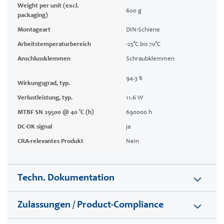
Weight per unit (excl.
600 g
packaging)
Montageart
DIN-Schiene
Arbeitstemperaturbereich
-25°C bis 70°C
Anschlussklemmen
Schraubklemmen
94.3 %
Wirkungsgrad, typ.
Verlustleistung, typ.
11.6 W
MTBF SN 29500 @ 40 °C (h)
690000 h
DC-OK signal
ja
CRA-relevantes Produkt
Nein
Techn. Dokumentation
Zulassungen / Product-Compliance