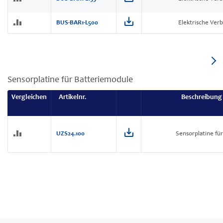
BUS-BAR1-L500
Elektrische Ver
Sensorplatine für Batteriemodule
Vergleichen
Artikelnr.
Beschreibung
UZS24.100
Sensorplatine fü