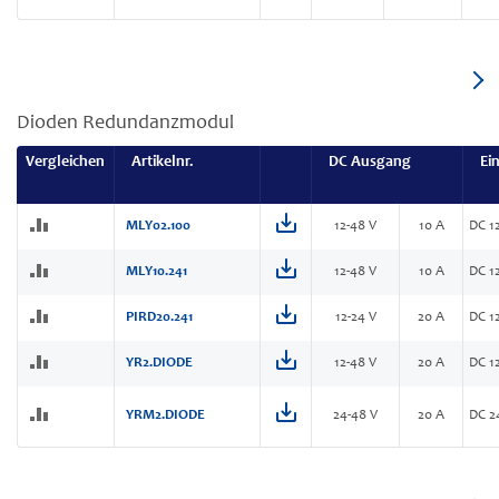
Dioden Redundanzmodul
Vergleichen
Artikelnr.
DC Ausgang
Ei
MLY02.100
12-48 V
10 A
DC 12
MLY10.241
12-48 V
10 A
DC 12
PIRD20.241
12-24 V
20 A
DC 12
YR2.DIODE
12-48 V
20 A
DC 12
YRM2.DIODE
24-48 V
20 A
DC 2