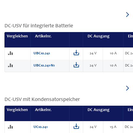
DC-USV für integrierte Batterie
Vergleichen
Artikelnr.
DC Ausgang
Ei
UBC10.241
24 V
10 A
DC 2
UBC10.241-N1
24 V
10 A
DC 2
DC-USV mit Kondensatorspeicher
Vergleichen
Artikelnr.
DC Ausgang
Ei
UC10.241
24 V
15 A
DC 2