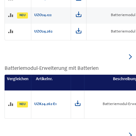
UZO24.122
Batteriemodul
NEU
UZO24.262
Batteriemodul
Batteriemodul-Erweiterung mit Batterien
Vergleichen
Artikelnr.
Beschreibun
UZK24.262-E1
Batteriemodul-Erwe
NEU