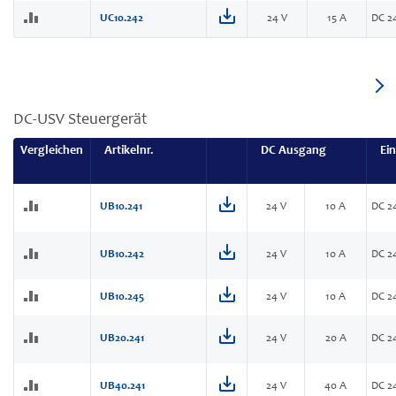
UC10.242
24 V
15 A
DC 2
DC-USV Steuergerät
Vergleichen
Artikelnr.
DC Ausgang
Ei
UB10.241
24 V
10 A
DC 2
UB10.242
24 V
10 A
DC 2
UB10.245
24 V
10 A
DC 2
UB20.241
24 V
20 A
DC 24
UB40.241
24 V
40 A
DC 24