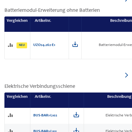
Batteriemodul-Erweiterung ohne Batterien
Vergleichen
Artikelnr.
Beschreibun
UZO24.262-E1
Batteriemodul-Erwe
NEU
Elektrische Verbindungsschiene
Vergleichen
Artikelnr.
Beschreibung
BUS-BAR1-L102
Elektrische Ver
BUS-BAR1-L155
Elektrische Ver