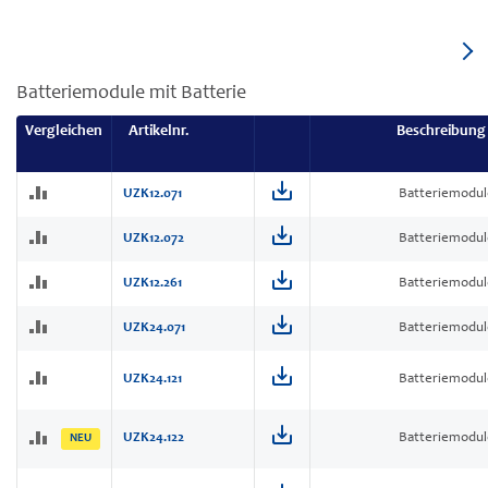
Batteriemodule mit Batterie
Vergleichen
Artikelnr.
Beschreibung
UZK12.071
Batteriemodul
UZK12.072
Batteriemodul
UZK12.261
Batteriemodul
UZK24.071
Batteriemodul
UZK24.121
Batteriemodul
UZK24.122
Batteriemodul
NEU