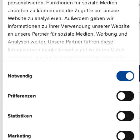
personalisieren, Funktionen für soziale Medien
YR80.241
12-28 V
80 A
DC 12
anbieten zu können und die Zugriffe auf unsere
Website zu analysieren. Außerdem geben wir
YR80.242
12-28 V
80 A
DC 12
Informationen zu Ihrer Verwendung unserer Website
an unsere Partner für soziale Medien, Werbung und
Analysen weiter. Unsere Partner führen diese
Informationen möglicherweise mit weiteren Daten
zusammen, die Sie ihnen bereitgestellt haben oder
Elektronischer Schutzschalter
die sie im Rahmen Ihrer Nutzung der Dienste
Einwilligungsauswahl
Vergleichen
Artikelnr.
DC Ausgang
Ei
gesammelt haben.
Notwendig
Impressum
|
Datenschutzerklärung
PISA-B-8CL2-B1
30 A
DC 1
Präferenzen
Statistiken
PISA-B-8CL2-B4
30 A
DC 1
Marketing