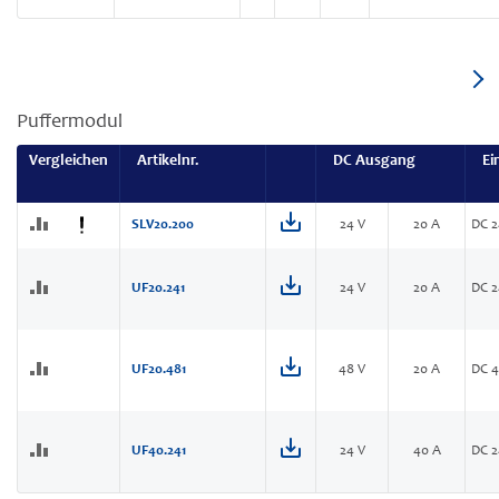
Puffermodul
Vergleichen
Artikelnr.
DC Ausgang
Ei
SLV20.200
24 V
20 A
DC 2
UF20.241
24 V
20 A
DC 2
UF20.481
48 V
20 A
DC 4
UF40.241
24 V
40 A
DC 2