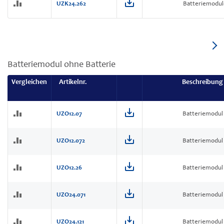
UZK24.262
Batteriemodul
Batteriemodul ohne Batterie
Vergleichen
Artikelnr.
Beschreibung
UZO12.07
Batteriemodul
UZO12.072
Batteriemodul
UZO12.26
Batteriemodul
UZO24.071
Batteriemodul
UZO24.121
Batteriemodul