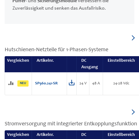
Puffer-
und
Sicherungsmodule
verbessern die
Zuverlässigkeit und senken das Ausfallrisiko.
Hutschienen-Netzteile für 1-Phasen-Systeme
Vergleichen
Artikelnr.
DC
Einstellbereich
Ausgang
NEU
SP960.241-SR
24 V
48 A
24-28 Vdc
Stromversorgung mit integrierter Entkopplungsfunktion
Vergleichen
Artikelnr.
DC
Einstellbereich