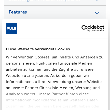
Features
Kommerzielle Daten
FAQs
Diese Webseite verwendet Cookies
Wir verwenden Cookies, um Inhalte und Anzeigen zu
This video is hosted by external service. By continuing,
personalisieren, Funktionen für soziale Medien
you agree to the external service's privacy policy.
anbieten zu können und die Zugriffe auf unsere
See privacy policy for details
Website zu analysieren. Außerdem geben wir
Ergänzungsgeräte
Informationen zu Ihrer Verwendung unserer Website
an unsere Partner für soziale Medien, Werbung und
Analysen weiter. Unsere Partner führen diese
Informationen möglicherweise mit weiteren Daten
zusammen, die Sie ihnen bereitgestellt haben oder