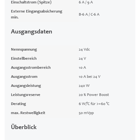
Einschaltstrom (Spitze)
6 A / 9 A
Externe Eingangsabsicherung
B-6 A / C-6 A
min.
Ausgangsdaten
Nennspannung
24 Vdc
Einstellbereich
24 V
Ausgangsstrombereich
10 A
Ausgangsstrom
10 A bei 24 V
Ausgangsleistung
240 W
Leistungsreserve
20 % Power Boost
Derating
6 W/°C für >+60 °C
max. Restwelligkeit
50 mVpp
Überblick