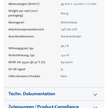
Abmessungen (BxHxT)
39 mm x 124 mm x 117 mm
Weight per unit (excl.
600 g
packaging)
Montageart
DIN-Schiene
Arbeitstemperaturbereich
-25°C bis 70°C
Anschlussklemmen
Steckverbinder
94.7 %
Wirkungsgrad, typ.
Verlustleistung, typ.
13.4 W
MTBF SN 29500 @ 40 °C (h)
641000 h
DC-OK signal
ja
CRA-relevantes Produkt
Nein
Techn. Dokumentation
Zulassungen / Product-Compliance