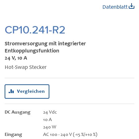
Zum
Datenblatt
Anfang
der
Bildgalerie
CP10.241-R2
springen
Stromversorgung mit integrierter
Entkopplungsfunktion
24 V, 10 A
Hot-Swap Stecker
Vergleichen
DC Ausgang
24 Vdc
10 A
240 W
Eingang
AC 100 - 240 V (-15 %/+10 %)