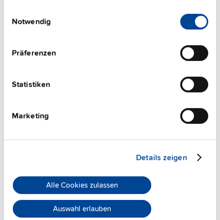
die sie im Rahmen Ihrer Nutzung der Dienste
Einwilligungsauswahl
gesammelt haben.
Notwendig
Impressum
|
Datenschutzerklärung
Präferenzen
Statistiken
Marketing
ZM10.WALL
Wandmontageadapter
Details zeigen
Datenblatt
Alle Cookies zulassen
Details
Auswahl erlauben