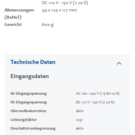
DC 110 V - 150 V (± 20 %)
Abmessungen
39 x 124 x 117 mm
(BxHxT)
Gewicht
600 g
Technische Daten
Eingangsdaten
AC-Eingangsspannung
AC 100 - 240 V (-15 %/+10 %)
DC-Eingangsspannung
DC 110 V - 150 V (± 20 %)
Oberwellenkorrektur
aktiv
Leistungsfaktor
0.97
Einschaltstrombegrenzung
aktiv