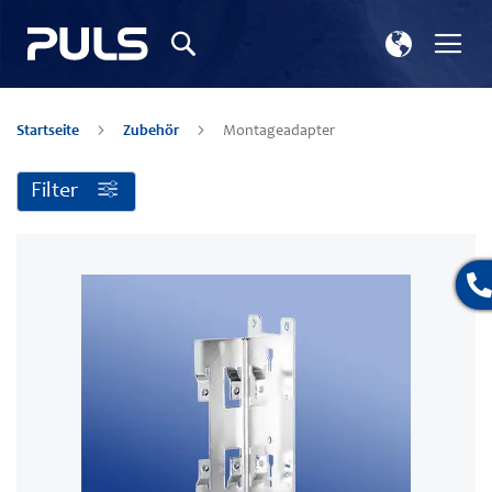
Store
Nav
Suchen
wählen
ums
Startseite
Zubehör
Montageadapter
Filter