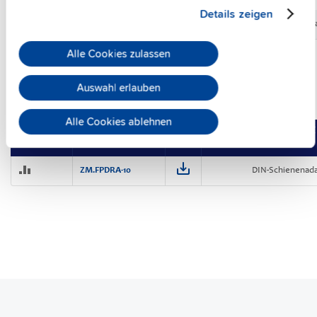
Details zeigen
ZM10.WALL
Wandmonta
Alle Cookies zulassen
Auswahl erlauben
DIN-Schienenadapter für FIEPOS
Alle Cookies ablehnen
Vergleichen
Artikelnr.
Beschreibung
ZM.FPDRA-10
DIN-Schienenada