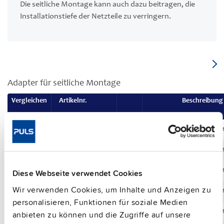
Die seitliche Montage kann auch dazu beitragen, die
Installationstiefe der Netzteile zu verringern.
Adapter für seitliche Montage
Vergleichen
Artikelnr.
Beschreibung
ZM11.SIDE
Adapter für se
ZM12.SIDE
Adapter für se
ZM13.SIDE
Adapter für se
Diese Webseite verwendet Cookies
Wir verwenden Cookies, um Inhalte und Anzeigen zu
ZM14.SIDE
Adapter für se
personalisieren, Funktionen für soziale Medien
ZM15.SIDE
Adapter für se
anbieten zu können und die Zugriffe auf unsere