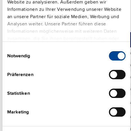
Website zu analysieren. Außerdem geben wir
Informationen zu Ihrer Verwendung unserer Website
an unsere Partner für soziale Medien, Werbung und
Analysen weiter. Unsere Partner führen diese
Wandmontageadapter
Informationen möglicherweise mit weiteren Daten
Vergleichen
Artikelnr.
Beschreibung
zusammen, die Sie ihnen bereitgestellt haben oder
die sie im Rahmen Ihrer Nutzung der Dienste
Einwilligungsauswahl
gesammelt haben.
ZM.FPMBA-10
Wandmonta
Notwendig
Impressum
|
Datenschutzerklärung
ZM1.UBC10
Wandmonta
Präferenzen
ZM1.WALL
Wandmonta
ZM2.WALL
Wandmonta
Statistiken
ZM3.WALL
Wandmonta
Marketing
ZM4.WALL
Wandmonta
ZM5.WALL
Wandmonta