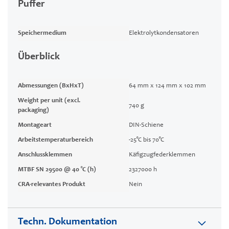
Puffer
Speichermedium
Elektrolytkondensatoren
Überblick
Abmessungen (BxHxT)
64 mm x 124 mm x 102 mm
Weight per unit (excl.
740 g
packaging)
Montageart
DIN-Schiene
Arbeitstemperaturbereich
-25°C bis 70°C
Anschlussklemmen
Käfigzugfederklemmen
MTBF SN 29500 @ 40 °C (h)
2327000 h
CRA-relevantes Produkt
Nein
Techn. Dokumentation