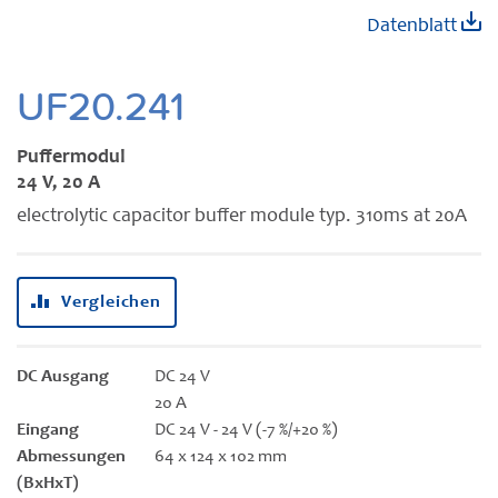
Zum
Datenblatt
Anfang
der
Bildgalerie
UF20.241
springen
Puffermodul
24 V, 20 A
electrolytic capacitor buffer module typ. 310ms at 20A
Vergleichen
DC Ausgang
DC 24 V
20 A
Eingang
DC 24 V - 24 V (-7 %/+20 %)
Abmessungen
64 x 124 x 102 mm
(BxHxT)