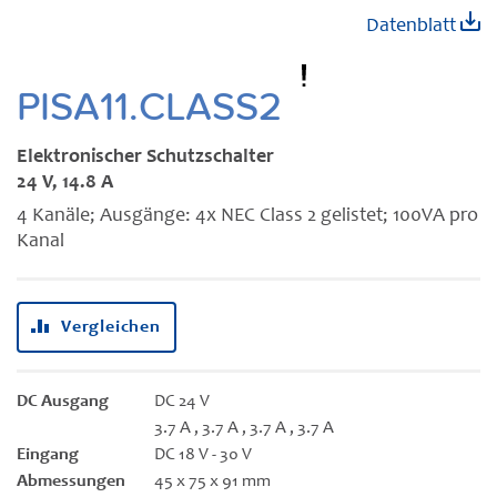
Zum
Datenblatt
Anfang
der
Bildgalerie
PISA11.CLASS2
springen
Elektronischer Schutzschalter
24 V, 14.8 A
4 Kanäle; Ausgänge: 4x NEC Class 2 gelistet; 100VA pro
Kanal
Vergleichen
DC Ausgang
DC 24 V
3.7 A , 3.7 A , 3.7 A , 3.7 A
Eingang
DC 18 V - 30 V
Abmessungen
45 x 75 x 91 mm