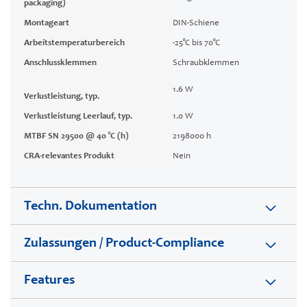
packaging)
Montageart
DIN-Schiene
Arbeitstemperaturbereich
-25°C bis 70°C
Anschlussklemmen
Schraubklemmen
1.6 W
Verlustleistung, typ.
Verlustleistung Leerlauf, typ.
1.0 W
MTBF SN 29500 @ 40 °C (h)
2198000 h
CRA-relevantes Produkt
Nein
Techn. Dokumentation
Zulassungen / Product-Compliance
Features