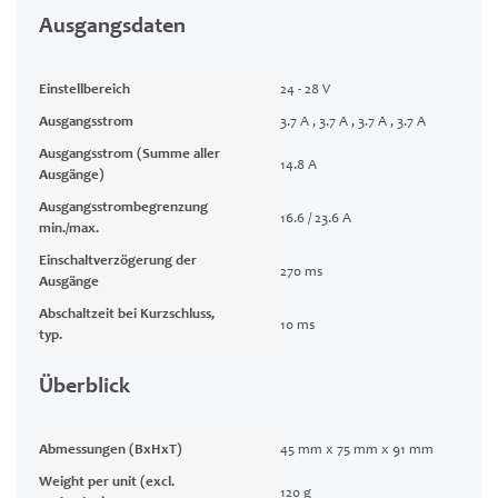
Ausgangsdaten
Einstellbereich
24 - 28 V
Ausgangsstrom
3.7 A , 3.7 A , 3.7 A , 3.7 A
Ausgangsstrom (Summe aller
14.8 A
Ausgänge)
Ausgangsstrombegrenzung
16.6 / 23.6 A
min./max.
Einschaltverzögerung der
270 ms
Ausgänge
Abschaltzeit bei Kurzschluss,
10 ms
typ.
Überblick
Abmessungen (BxHxT)
45 mm x 75 mm x 91 mm
Weight per unit (excl.
120 g