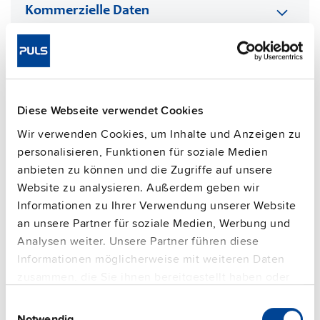
Kommerzielle Daten
FAQs
Diese Webseite verwendet Cookies
This video is hosted by external service. By continuing,
you agree to the external service's privacy policy.
Wir verwenden Cookies, um Inhalte und Anzeigen zu
personalisieren, Funktionen für soziale Medien
See privacy policy for details
anbieten zu können und die Zugriffe auf unsere
Ergänzungsgeräte
Website zu analysieren. Außerdem geben wir
Informationen zu Ihrer Verwendung unserer Website
an unsere Partner für soziale Medien, Werbung und
Analysen weiter. Unsere Partner führen diese
Informationen möglicherweise mit weiteren Daten
zusammen, die Sie ihnen bereitgestellt haben oder
die sie im Rahmen Ihrer Nutzung der Dienste
Einwilligungsauswahl
gesammelt haben.
Notwendig