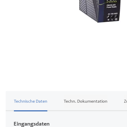
Zum
Anfang
der
Bildgalerie
springen
Technische Daten
Techn. Dokumentation
Z
Eingangsdaten