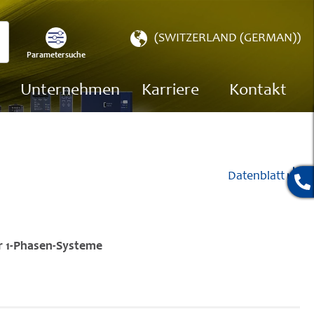
Store
(SWITZERLAND (GERMAN))
wählen
Parametersuche
chen
Unternehmen
Karriere
Kontakt
Datenblatt
r 1-Phasen-Systeme