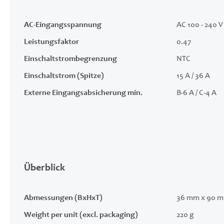
AC-Eingangsspannung
AC 100 - 240 V 
Leistungsfaktor
0.47
Einschaltstrombegrenzung
NTC
Einschaltstrom (Spitze)
15 A / 36 A
Externe Eingangsabsicherung min.
B-6 A / C-4 A
Überblick
Abmessungen (BxHxT)
36 mm x 90 m
Weight per unit (excl. packaging)
220 g