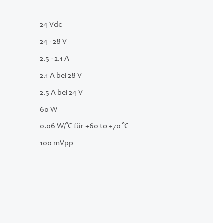
24 Vdc
24 - 28 V
2.5 - 2.1 A
2.1 A bei 28 V
2.5 A bei 24 V
60 W
0.06 W/°C für +60 to +70 °C
100 mVpp