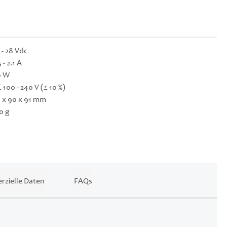
 - 28 Vdc
5 - 2.1 A
0 W
 100 - 240 V (± 10 %)
 x 90 x 91 mm
0 g
zielle Daten
FAQs