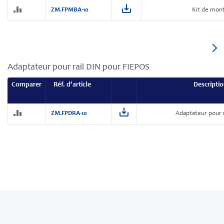
ZM.FPMBA-10
Kit de mon
Adaptateur pour rail DIN pour FIEPOS
Comparer
Réf. d’article
Descripti
ZM.FPDRA-10
Adaptateur pour 