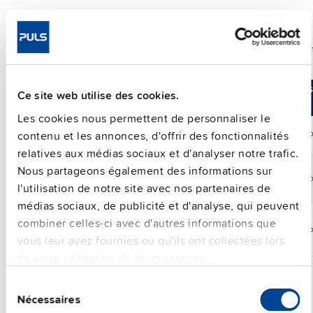
Alimentation monophasée avec tension d’entrée haute e
indices de protection IP54, IP65 et IP67
Comparer
Réf. d’article
DC
Plage
Puis
Ce site web utilise des cookies.
Sortie
Les cookies nous permettent de personnaliser le
contenu et les annonces, d'offrir des fonctionnalités
FPH500.241-002-101
24 V
25 A
24-28 Vdc
60
relatives aux médias sociaux et d'analyser notre trafic.
Nous partageons également des informations sur
FPH500.245-024-103
24 V
25 A
24-28 Vdc
60
l'utilisation de notre site avec nos partenaires de
médias sociaux, de publicité et d'analyse, qui peuvent
combiner celles-ci avec d'autres informations que
FPH500.245-047-104
24 V
25 A
24-28 Vdc
60
vous leur avez fournies ou qu'ils ont collectées lors
de votre utilisation de leurs services.
Sélection
Nécessaires
du