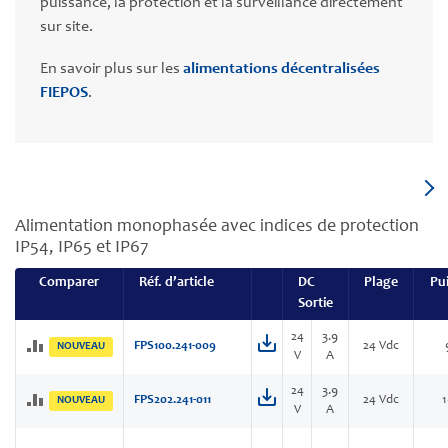
puissance, la protection et la surveillance directement
sur site.
En savoir plus sur les
alimentations décentralisées
FIEPOS
.
Alimentation monophasée avec indices de protection
IP54, IP65 et IP67
Comparer
Réf. d’article
DC
Plage
Pu
Sortie
24
3.9
FPS100.241-009
24 Vdc
NOUVEAU
V
A
24
3.9
FPS202.241-011
24 Vdc
NOUVEAU
V
A