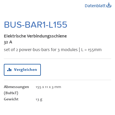
Zum
Datenblatt
Anfang
der
Bildgalerie
BUS-BAR1-L155
springen
Elektrische Verbindungsschiene
32 A
set of 2 power-bus-bars for 3 modules | L = 155mm
Vergleichen
Abmessungen
155 x 11 x 3 mm
(BxHxT)
Gewicht
13 g