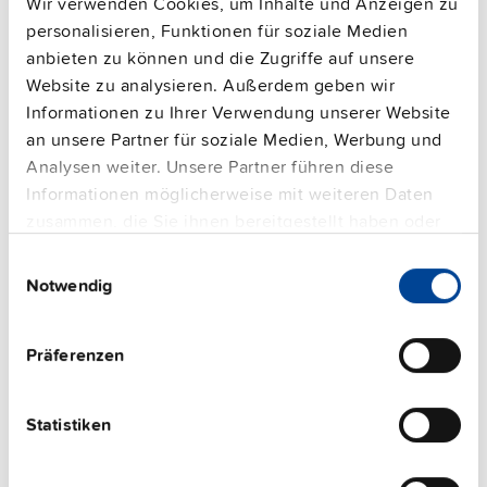
Wir verwenden Cookies, um Inhalte und Anzeigen zu
personalisieren, Funktionen für soziale Medien
anbieten zu können und die Zugriffe auf unsere
Website zu analysieren. Außerdem geben wir
Informationen zu Ihrer Verwendung unserer Website
an unsere Partner für soziale Medien, Werbung und
Analysen weiter. Unsere Partner führen diese
PISA-B-812-B1
Informationen möglicherweise mit weiteren Daten
zusammen, die Sie ihnen bereitgestellt haben oder
24 V, 40 A
die sie im Rahmen Ihrer Nutzung der Dienste
Elektronischer Schutzschalter
Einwilligungsauswahl
gesammelt haben.
Notwendig
Datenblatt
Impressum
|
Datenschutzerklärung
Details
Präferenzen
Statistiken