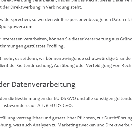
irektwerbung verarbeiten, haben Sie das Recht, dieser Datenver
mit der Direktwerbung in Verbindung steht.
widersprechen, so werden wir Ihre personenbezogenen Daten nicht
K@pulspower.com.
r Interessen verarbeiten, können Sie dieser Verarbeitung aus Gründ
Bestimmungen gestütztes Profiling.
 mehr, es sei denn, wir können zwingende schutzwürdige Gründe fü
 dient der Geltendmachung, Ausübung oder Verteidigung von Rec
der Datenverarbeitung
rden die Bestimmungen der EU-DS-GVO und alle sonstigen geltend
 insbesondere aus Art. 6 EU-DS-GVO.
füllung vertraglicher und gesetzlicher Pflichten, zur Durchführu
iehung, was auch Analysen zu Marketingzwecken und Direktwerbun