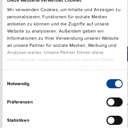
Diese Webseite verwendet Cookies
Temperaturbereich
betrieben werden.
Wir verwenden Cookies, um Inhalte und Anzeigen zu
personalisieren, Funktionen für soziale Medien
anbieten zu können und die Zugriffe auf unsere
Website zu analysieren. Außerdem geben wir
Informationen zu Ihrer Verwendung unserer Website
Puffermodul
an unsere Partner für soziale Medien, Werbung und
Vergleichen
Artikelnr.
DC Ausgang
Ei
Analysen weiter. Unsere Partner führen diese
Informationen möglicherweise mit weiteren Daten
zusammen, die Sie ihnen bereitgestellt haben oder
SLV20.200
24 V
20 A
DC 2
die sie im Rahmen Ihrer Nutzung der Dienste
Einwilligungsauswahl
gesammelt haben.
Notwendig
UF20.241
24 V
20 A
DC 2
Impressum
|
Datenschutzerklärung
Präferenzen
UF20.481
48 V
20 A
DC 4
Statistiken
UF40.241
24 V
40 A
DC 2