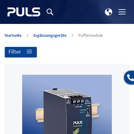
Store
Nav
Suchen
wählen
ums
Startseite
Ergänzungsgeräte
Puffermodule
Filter