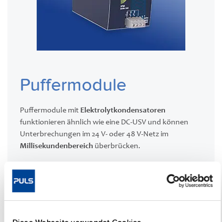
Puffermodule
Puffermodule mit
Elektrolytkondensatoren
funktionieren ähnlich wie eine DC-USV und können
Unterbrechungen im 24 V- oder 48 V-Netz im
Millisekundenbereich
überbrücken.
Im Pufferfall ist die Ausgangsspannung auf einen
festen Wert geregelt, der Übergang zwischen Normal-
und Pufferbetrieb ist lückenlos. Alle Module sind
elektronisch gegen Überlast und Kurzschluss
geschützt
und können in einem
weiten