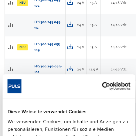
FPS300.245-049-
NEU
24 V
15 A
24-28 Vdc
102
FPS300.245-049-
24 V
15 A
24-28 Vdc
112
FPS300.245-055-
NEU
24 V
15 A
24-28 Vdc
109
FPS300.246-049-
24 V
12.5 A
24-28 Vdc
102
FPS300.246-073-
NEU
24 V
12.5 A
24-28 Vdc
156
Diese Webseite verwendet Cookies
FPS300.247-071-
24 V
15 A
24-28 Vdc
NEU
151
Wir verwenden Cookies, um Inhalte und Anzeigen zu
personalisieren, Funktionen für soziale Medien