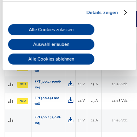
3-Phasen IP54, IP65 uund IP67 Stromversorgung
Details zeigen
Vergleichen
Artikelnr.
DC
Einstellbereich
Ausgang
Alle Cookies zulassen
FPT300.242-002-
24 V
12.5 A
24 Vdc
NEU
101
Auswahl erlauben
FPT500.241-001-
24 V
25 A
24-28 Vdc
102
Alle Cookies ablehnen
FPT500.241-002-
24 V
25 A
24-28 Vdc
NEU
101
FPT500.241-006-
24 V
25 A
24-28 Vdc
NEU
104
FPT500.241-010-
24 V
25 A
24-28 Vdc
NEU
108
FPT500.245-018-
24 V
25 A
24-28 Vdc
103