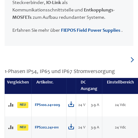
Steckverbinder,
IO-Link
als
Kommunikationsschnittstelle und
Entkopplungs-
MOSFETs
zum Aufbau redundanter Systeme.
Erfahren Sie mehr über
FIEPOS Field Power Supplies
.
1-Phasen IP54, IP65 und IP67 Stromversorgung
Vergleichen
Artikelnr.
DC
Einstellbereich
Ausgang
NEU
FPS100.241-009
24 V
3.9 A
24 Vdc
NEU
FPS202.241-011
24 V
3.9 A
24 Vdc