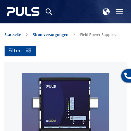
Store
Nav
Suchen
wählen
ums
Startseite
Stromversorgungen
Field Power Supplies
Filter