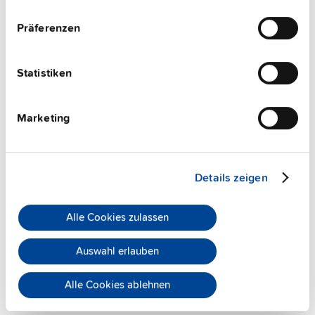
Präferenzen
Features
Kommerzielle Daten
Statistiken
FAQs
Marketing
This video is hosted by external service. By continuing,
Details zeigen
you agree to the external service's privacy policy.
See privacy policy for details
Alle Cookies zulassen
PULS Services
Auswahl erlauben
Alle Cookies ablehnen