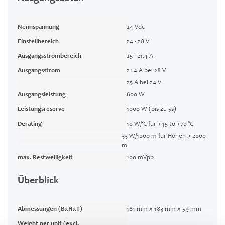
Nennspannung
24 Vdc
Einstellbereich
24 - 28 V
Ausgangsstrombereich
25 - 21.4 A
Ausgangsstrom
21.4 A bei 28 V
25 A bei 24 V
Ausgangsleistung
600 W
Leistungsreserve
1000 W (bis zu 5s)
Derating
10 W/°C für +45 to +70 °C
33 W/1000 m für Höhen > 2000
m
max. Restwelligkeit
100 mVpp
Überblick
Abmessungen (BxHxT)
181 mm x 183 mm x 59 mm
Weight per unit (excl.