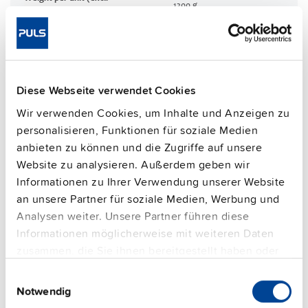
1200 g
packaging)
Montageart
Wandmontage
Housing material
Aluminiumlegierung
Arbeitstemperaturbereich
-30 °C bis 70 °C
Diese Webseite verwendet Cookies
Eingang: HanQ4/2 | Ausgang: ASi-
Anschlussklemmen
Kabel
Wir verwenden Cookies, um Inhalte und Anzeigen zu
95.6 %
personalisieren, Funktionen für soziale Medien
Wirkungsgrad, typ.
anbieten zu können und die Zugriffe auf unsere
Verlustleistung, typ.
23 W
Website zu analysieren. Außerdem geben wir
MTBF SN 29500 @ 40 °C (h)
290000 h
Informationen zu Ihrer Verwendung unserer Website
DC-OK signal
ja
an unsere Partner für soziale Medien, Werbung und
CRA-relevantes Produkt
Nein
Analysen weiter. Unsere Partner führen diese
Informationen möglicherweise mit weiteren Daten
zusammen, die Sie ihnen bereitgestellt haben oder
Techn. Dokumentation
die sie im Rahmen Ihrer Nutzung der Dienste
Einwilligungsauswahl
gesammelt haben.
Notwendig
Zulassungen / Product-Compliance
Impressum
|
Datenschutzerklärung