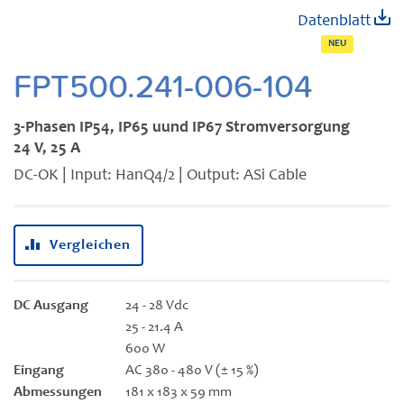
Zum
Datenblatt
Anfang
NEU
der
Bildgalerie
FPT500.241-006-104
springen
3-Phasen IP54, IP65 uund IP67 Stromversorgung
24 V, 25 A
DC-OK | Input: HanQ4/2 | Output: ASi Cable
Vergleichen
DC Ausgang
24 - 28 Vdc
25 - 21.4 A
600 W
Eingang
AC 380 - 480 V (± 15 %)
Abmessungen
181 x 183 x 59 mm