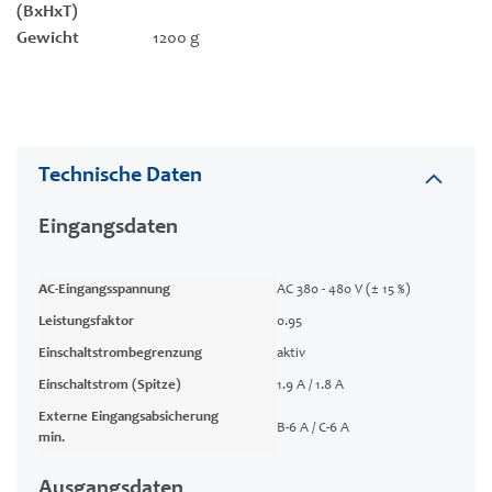
(BxHxT)
Gewicht
1200 g
Technische Daten
Eingangsdaten
AC-Eingangsspannung
AC 380 - 480 V (± 15 %)
Leistungsfaktor
0.95
Einschaltstrombegrenzung
aktiv
Einschaltstrom (Spitze)
1.9 A / 1.8 A
Externe Eingangsabsicherung
B-6 A / C-6 A
min.
Ausgangsdaten