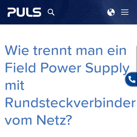
Store
Nav
Suchen
wählen
ums
Wie trennt man ein
Field Power Supply
mit
Rundsteckverbinder
vom Netz?