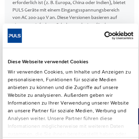
erforderlich ist (z. B. Europa, China oder Indien), bietet
PULS Geräte mit einem Eingangsspannungsbereich
von AC 200-240 V an. Diese Versionen basieren auf
einem vereinfachten Schaltungsdesign, für das
weniger Komponenten benötigt werden, was eine
weitere
Kostensenkung
ermöglicht.
Erfahren Sie mehr über die Vorteile der
PIANO PIC-
Serie
.
Diese Webseite verwendet Cookies
Wir verwenden Cookies, um Inhalte und Anzeigen zu
personalisieren, Funktionen für soziale Medien
anbieten zu können und die Zugriffe auf unsere
Website zu analysieren. Außerdem geben wir
Hutschienen-Netzteile für 1-Phasen-Systeme
Informationen zu Ihrer Verwendung unserer Website
an unsere Partner für soziale Medien, Werbung und
Vergleichen
Artikelnr.
DC
Einstellbereich
Analysen weiter. Unsere Partner führen diese
Ausgang
Informationen möglicherweise mit weiteren Daten
PIC120.241C
24 V
5 A
24-28 Vdc
zusammen, die Sie ihnen bereitgestellt haben oder