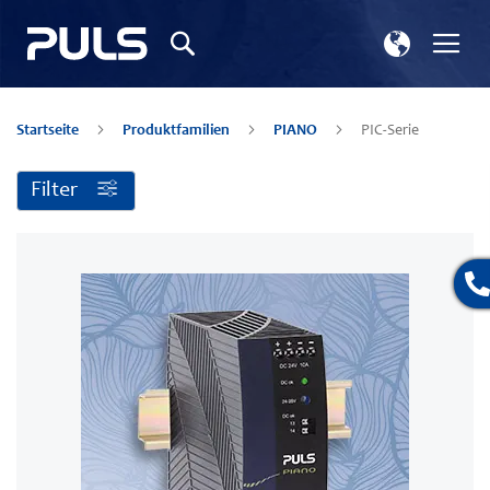
Store
Nav
Suchen
wählen
ums
Startseite
Produktfamilien
PIANO
PIC-Serie
Filter