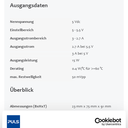
Ausgangsdaten
Nennspannung
5 Vdc
Einstellbereich
5 - 5.5 V
Ausgangsstrombereich
3 - 2.7 A
Ausgangsstrom
2.7 A bei 5.5 V
3 A bei 5 V
Ausgangsleistung
15 W
Derating
0.4 W/°C für >+60 °C
max. Restwelligkeit
50 mVpp
Überblick
Abmessungen (BxHxT)
23 mm x 75 mm x 91 mm
Weight per unit (excl.
130 g
packaging)