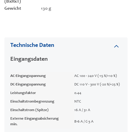
(BxHxT)
Gewicht
130 g
Technische Daten
Eingangsdaten
AC-Eingangsspannung
AC 100 - 240 V (-15 %/+10 %)
DC-Eingangsspannung
DC 110 V - 300 V (-20 %/+25 %)
Leistungsfaktor
0.44
Einschaltstrombegrenzung
NTC
Einschaltstrom (Spitze)
16 A / 31 A
Externe Eingangsabsicherung
B-6 A / C-3 A
min.