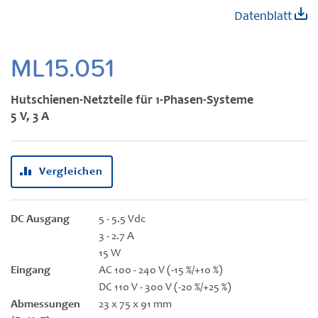
Zum
Datenblatt
Anfang
der
Bildgalerie
ML15.051
springen
Hutschienen-Netzteile für 1-Phasen-Systeme
5 V, 3 A
Vergleichen
DC Ausgang
5 - 5.5 Vdc
3 - 2.7 A
15 W
Eingang
AC 100 - 240 V (-15 %/+10 %)
DC 110 V - 300 V (-20 %/+25 %)
Abmessungen
23 x 75 x 91 mm