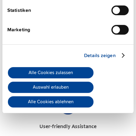
FAQs
Statistiken
Marketing
This video is hosted by external service. By continuing,
you agree to the external service's privacy policy.
See privacy policy for details
Details zeigen
PULS Services
Alle Cookies zulassen
Auswahl erlauben
Alle Cookies ablehnen
User-friendly Assistance