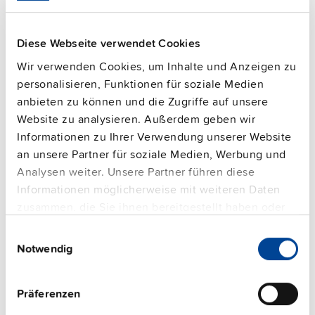
Montageart
DIN-Schiene
Anschlussklemmen
Schraubklemmen
Diese Webseite verwendet Cookies
77.2 %
Wirkungsgrad, typ.
Wir verwenden Cookies, um Inhalte und Anzeigen zu
Verlustleistung, typ.
4,5 W
personalisieren, Funktionen für soziale Medien
MTBF SN 29500 @ 40 °C (h)
2686000 h
anbieten zu können und die Zugriffe auf unsere
Website zu analysieren. Außerdem geben wir
CRA-relevantes Produkt
Nein
Informationen zu Ihrer Verwendung unserer Website
an unsere Partner für soziale Medien, Werbung und
Techn. Dokumentation
Analysen weiter. Unsere Partner führen diese
Informationen möglicherweise mit weiteren Daten
zusammen, die Sie ihnen bereitgestellt haben oder
Zulassungen / Product-Compliance
die sie im Rahmen Ihrer Nutzung der Dienste
Einwilligungsauswahl
gesammelt haben.
Features
Notwendig
Impressum
|
Datenschutzerklärung
Kommerzielle Daten
Präferenzen