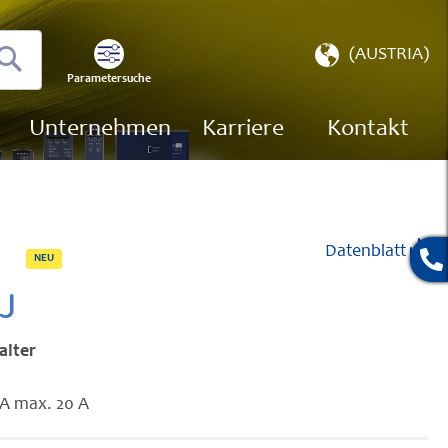
Store
(AUSTRIA)
wählen
Parametersuche
Suchen
Unternehmen
Karriere
Kontakt
Datenblatt
NEU
J
alter
 A max. 20 A