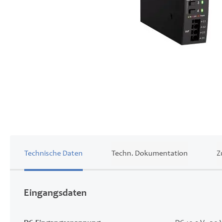
Zum
Anfang
der
Bildgalerie
springen
Technische Daten
Techn. Dokumentation
Z
Eingangsdaten