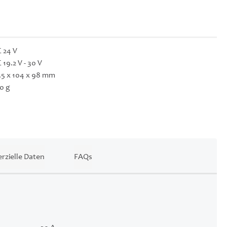
 24 V
 19.2 V - 30 V
.5 x 104 x 98 mm
0 g
zielle Daten
FAQs