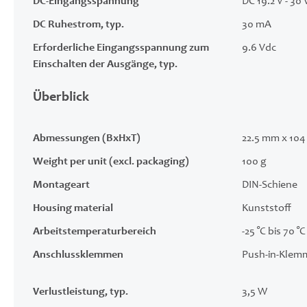
DC-Eingangsspannung
DC 19.2 V - 30 
DC Ruhestrom, typ.
30 mA
Erforderliche Eingangsspannung zum
9.6 Vdc
Einschalten der Ausgänge, typ.
Überblick
Abmessungen (BxHxT)
22.5 mm x 10
Weight per unit (excl. packaging)
100 g
Montageart
DIN-Schiene
Housing material
Kunststoff
Arbeitstemperaturbereich
-25 °C bis 70 °C
Anschlussklemmen
Push‑in‑Klem
Verlustleistung, typ.
3,5 W