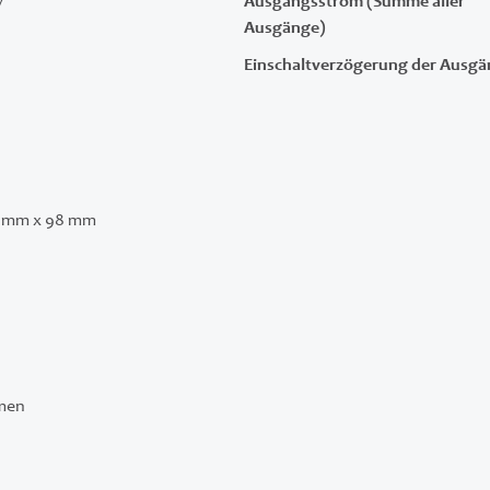
V
Ausgangsstrom (Summe aller
Ausgänge)
Einschaltverzögerung der Ausg
4 mm x 98 mm
men