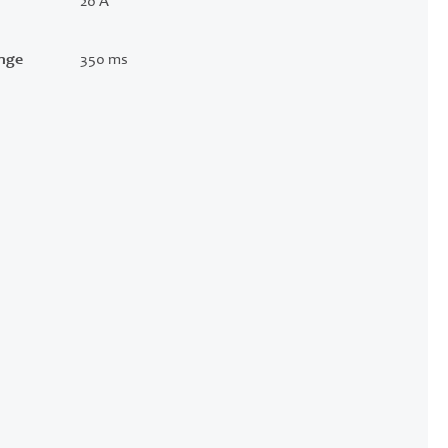
20 A
änge
350 ms