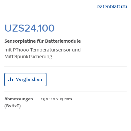
Zum
Datenblatt
Anfang
der
Bildgalerie
UZS24.100
springen
Sensorplatine für Batteriemodule
mit PT1000 Temperatursensor und
Mittelpunktsicherung
Vergleichen
Abmessungen
23 x 110 x 15 mm
(BxHxT)