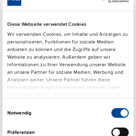
FAQs
Diese Webseite verwendet Cookies
Wir verwenden Cookies, um Inhalte und Anzeigen zu
This video is hosted by external service. By continuing,
personalisieren, Funktionen für soziale Medien
you agree to the external service's privacy policy.
anbieten zu können und die Zugriffe auf unsere
Website zu analysieren. Außerdem geben wir
See privacy policy for details
Informationen zu Ihrer Verwendung unserer Website
an unsere Partner für soziale Medien, Werbung und
PULS Services
Analysen weiter. Unsere Partner führen diese
Informationen möglicherweise mit weiteren Daten
zusammen, die Sie ihnen bereitgestellt haben oder
die sie im Rahmen Ihrer Nutzung der Dienste
Einwilligungsauswahl
gesammelt haben.
Notwendig
Impressum
|
Datenschutzerklärung
Präferenzen