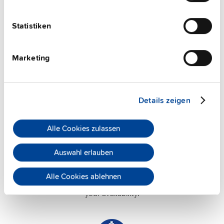
User-friendly Assistance
PULS offers assistance on an individual level
Statistiken
regarding your power supply selection.
Online
meetings
can be arranged with our teams based in
Marketing
various international locations.
Details zeigen
Alle Cookies zulassen
Application Support
Auswahl erlauben
PULS has successfully established an experienced
team of application engineers to offer you the
Alle Cookies ablehnen
maximum
technical support
. They are always at
your availability.