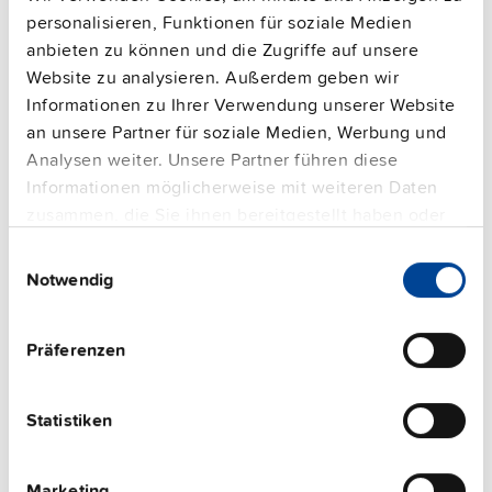
Kommerzielle Daten
personalisieren, Funktionen für soziale Medien
anbieten zu können und die Zugriffe auf unsere
FAQs
Website zu analysieren. Außerdem geben wir
Informationen zu Ihrer Verwendung unserer Website
an unsere Partner für soziale Medien, Werbung und
Analysen weiter. Unsere Partner führen diese
This video is hosted by external service. By continuing,
you agree to the external service's privacy policy.
Informationen möglicherweise mit weiteren Daten
zusammen, die Sie ihnen bereitgestellt haben oder
See privacy policy for details
die sie im Rahmen Ihrer Nutzung der Dienste
Ergänzungsgeräte
Einwilligungsauswahl
gesammelt haben.
Notwendig
Impressum
|
Datenschutzerklärung
Präferenzen
NEU
Statistiken
Marketing