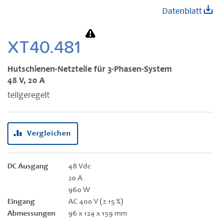
Zum
Datenblatt
Anfang
der
Bildgalerie
XT40.481
springen
Hutschienen-Netzteile für 3-Phasen-System
48 V, 20 A
teilgeregelt
Vergleichen
DC Ausgang
48 Vdc
20 A
960 W
Eingang
AC 400 V (± 15 %)
Abmessungen
96 x 124 x 159 mm