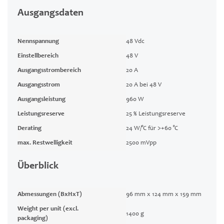
Ausgangsdaten
Nennspannung
48 Vdc
Einstellbereich
48 V
Ausgangsstrombereich
20 A
Ausgangsstrom
20 A bei 48 V
Ausgangsleistung
960 W
Leistungsreserve
25 % Leistungsreserve
Derating
24 W/°C für >+60 °C
max. Restwelligkeit
2500 mVpp
Überblick
Abmessungen (BxHxT)
96 mm x 124 mm x 159 mm
Weight per unit (excl.
1400 g
packaging)