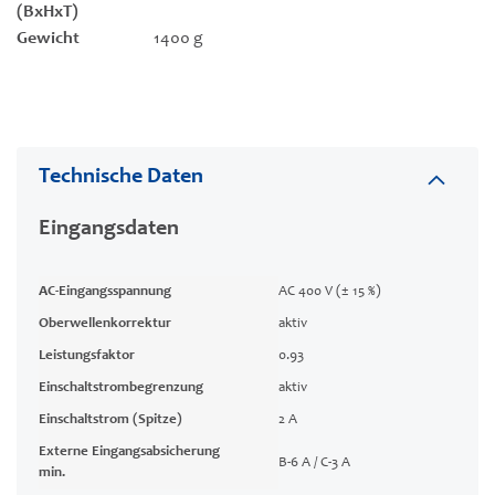
(BxHxT)
Gewicht
1400 g
Technische Daten
Eingangsdaten
AC-Eingangsspannung
AC 400 V (± 15 %)
Oberwellenkorrektur
aktiv
Leistungsfaktor
0.93
Einschaltstrombegrenzung
aktiv
Einschaltstrom (Spitze)
2 A
Externe Eingangsabsicherung
B-6 A / C-3 A
min.