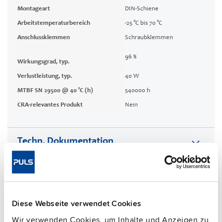
Montageart
DIN-Schiene
Arbeitstemperaturbereich
-25 °C bis 70 °C
Anschlussklemmen
Schraubklemmen
96 %
Wirkungsgrad, typ.
Verlustleistung, typ.
40 W
MTBF SN 29500 @ 40 °C (h)
540000 h
CRA-relevantes Produkt
Nein
Techn. Dokumentation
Zulassungen / Product-Compliance
Features
Diese Webseite verwendet Cookies
Wir verwenden Cookies, um Inhalte und Anzeigen zu