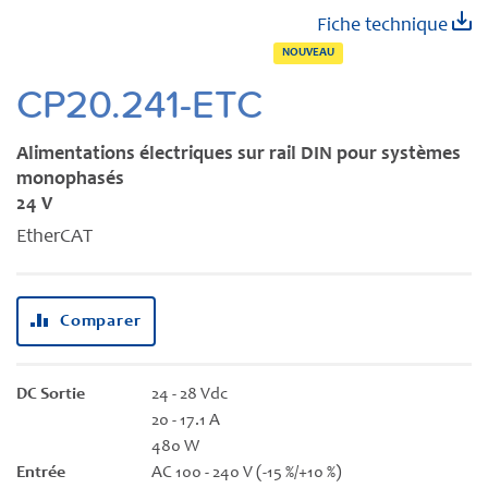
Skip
Fiche technique
to
NOUVEAU
the
beginning
CP20.241-ETC
of
the
Alimentations électriques sur rail DIN pour systèmes
images
monophasés
gallery
24 V
EtherCAT
Comparer
DC Sortie
24 - 28 Vdc
20 - 17.1 A
480 W
Entrée
AC 100 - 240 V (-15 %/+10 %)