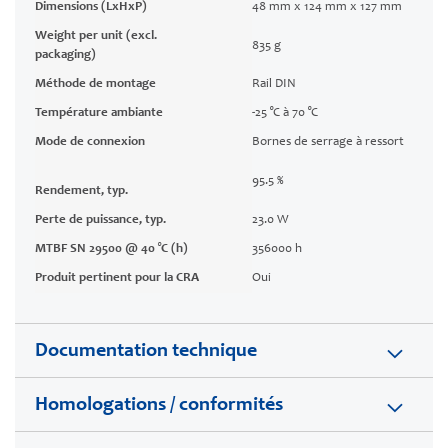
Dimensions (LxHxP)
48 mm x 124 mm x 127 mm
Weight per unit (excl.
835 g
packaging)
Méthode de montage
Rail DIN
Température ambiante
-25 °C à 70 °C
Mode de connexion
Bornes de serrage à ressort
95.5 %
Rendement, typ.
Perte de puissance, typ.
23.0 W
MTBF SN 29500 @ 40 °C (h)
356000 h
Produit pertinent pour la CRA
Oui
Documentation technique
Homologations / conformités