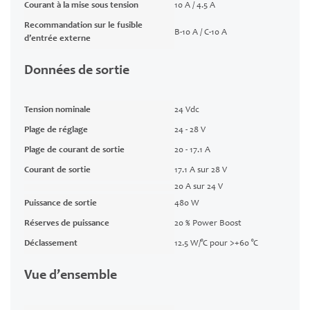
Courant à la mise sous tension
10 A / 4.5 A
Recommandation sur le fusible
B-10 A / C-10 A
d’entrée externe
Données de sortie
Tension nominale
24 Vdc
Plage de réglage
24 - 28 V
Plage de courant de sortie
20 - 17.1 A
Courant de sortie
17.1 A sur 28 V
20 A sur 24 V
Puissance de sortie
480 W
Réserves de puissance
20 % Power Boost
Déclassement
12.5 W/°C pour >+60 °C
Vue d’ensemble