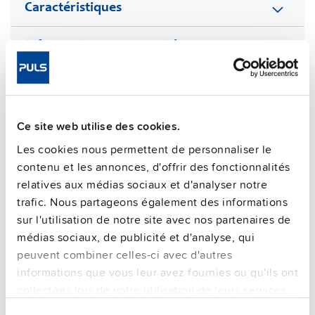
Caractéristiques
Informations commerciales
FAQs
Ce site web utilise des cookies.
Les cookies nous permettent de personnaliser le
This video is hosted by external service. By continuing,
you agree to the external service's privacy policy.
contenu et les annonces, d'offrir des fonctionnalités
relatives aux médias sociaux et d'analyser notre
See privacy policy for details
trafic. Nous partageons également des informations
Unités supplémentaires
sur l'utilisation de notre site avec nos partenaires de
médias sociaux, de publicité et d'analyse, qui
peuvent combiner celles-ci avec d'autres
informations que vous leur avez fournies ou qu'ils ont
collectées lors de votre utilisation de leurs services.