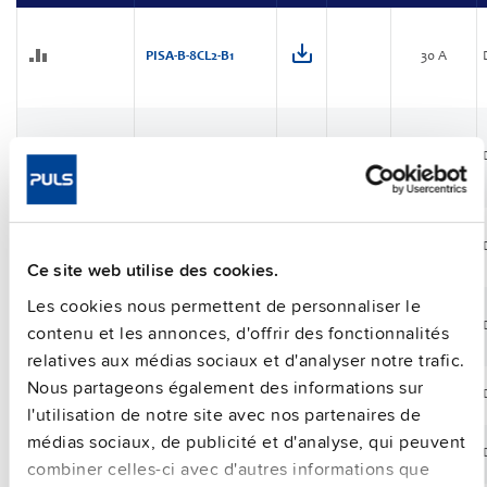
PISA-B-8CL2-B1
30 A
PISA-B-8CL2-B4
30 A
PISA-B-812-B1
40 A
Ce site web utilise des cookies.
Les cookies nous permettent de personnaliser le
PISA-B-812-B4
40 A
contenu et les annonces, d'offrir des fonctionnalités
relatives aux médias sociaux et d'analyser notre trafic.
Nous partageons également des informations sur
PISA-M-4ADJ
20 A
NOUVEAU
l'utilisation de notre site avec nos partenaires de
médias sociaux, de publicité et d'analyse, qui peuvent
PISA-M-4CL2
15 A
NOUVEAU
combiner celles-ci avec d'autres informations que