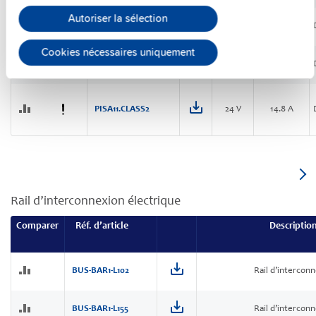
Autoriser la sélection
PISA11.203206
24 V
18 A
Cookies nécessaires uniquement
PISA11.206212
24 V
20 A
PISA11.CLASS2
24 V
14.8 A
Rail d’interconnexion électrique
Comparer
Réf. d’article
Descriptio
BUS-BAR1-L102
Rail d’intercon
BUS-BAR1-L155
Rail d’intercon