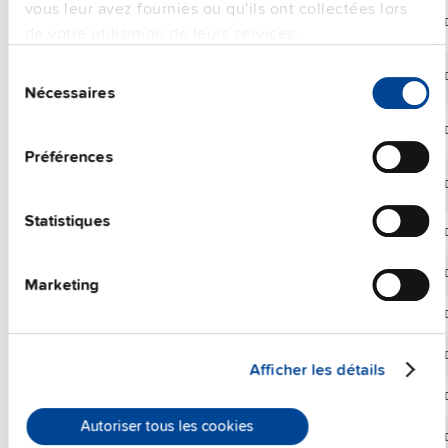
vous leur avez fournies ou qu'ils ont collectées lors
PISA-M-402
8 A
NOUVEAU
de votre utilisation de leurs services.
Sélection
PISA-M-404
16 A
NOUVEAU
Nécessaires
du
consentement
PISA-M-406
20 A
NOUVEAU
Préférences
PISA-M-408
20 A
NOUVEAU
Statistiques
PISA11.401
24 V
4 A
PISA11.402
24 V
8 A
Marketing
PISA11.403
24 V
12 A
PISA11.404
24 V
16 A
Afficher les détails
PISA11.406
24 V
20 A
Autoriser tous les cookies
PISA11.410
24 V
20 A