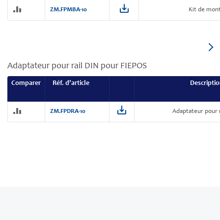
ZM.FPMBA-10
Kit de mon
Adaptateur pour rail DIN pour FIEPOS
Comparer
Réf. d’article
Descripti
ZM.FPDRA-10
Adaptateur pour 