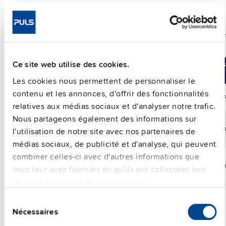
Alimentation monophasée avec tension d’entrée haute e
indices de protection IP54, IP65 et IP67
Ce site web utilise des cookies.
Comparer
Réf. d’article
DC
Plage
Puis
Sortie
Les cookies nous permettent de personnaliser le
contenu et les annonces, d'offrir des fonctionnalités
FPH500.241-002-101
24 V
25 A
24-28 Vdc
60
relatives aux médias sociaux et d'analyser notre trafic.
Nous partageons également des informations sur
FPH500.245-024-103
24 V
25 A
24-28 Vdc
60
l'utilisation de notre site avec nos partenaires de
médias sociaux, de publicité et d'analyse, qui peuvent
combiner celles-ci avec d'autres informations que
FPH500.245-047-104
24 V
25 A
24-28 Vdc
60
vous leur avez fournies ou qu'ils ont collectées lors
de votre utilisation de leurs services.
Sélection
Nécessaires
du
consentement