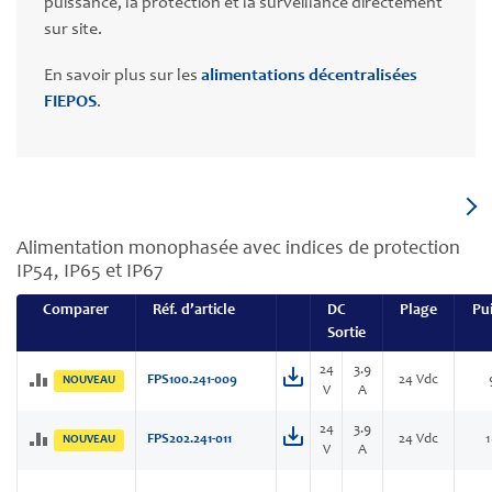
puissance, la protection et la surveillance directement
sur site.
En savoir plus sur les
alimentations décentralisées
FIEPOS
.
Alimentation monophasée avec indices de protection
IP54, IP65 et IP67
Comparer
Réf. d’article
DC
Plage
Pu
Sortie
24
3.9
FPS100.241-009
24 Vdc
NOUVEAU
V
A
24
3.9
FPS202.241-011
24 Vdc
NOUVEAU
V
A