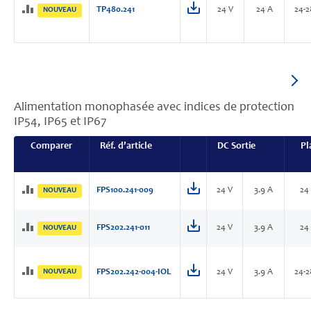
TP480.241
24 V
24 A
24-2
NOUVEAU
Alimentation monophasée avec indices de protection
IP54, IP65 et IP67
Comparer
Réf. d’article
DC Sortie
Pl
FPS100.241-009
24 V
3.9 A
24
NOUVEAU
FPS202.241-011
24 V
3.9 A
24
NOUVEAU
NOUVEAU
FPS202.242-004-IOL
24 V
3.9 A
24-2