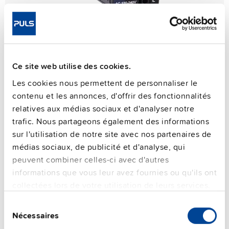
Ce site web utilise des cookies.
Les cookies nous permettent de personnaliser le
PIANO PIM series
contenu et les annonces, d'offrir des fonctionnalités
Compacte et légère
relatives aux médias sociaux et d'analyser notre
trafic. Nous partageons également des informations
Alimentations électriques 36W, 60W et 90W très
sur l'utilisation de notre site avec nos partenaires de
compactes avec tous les gènes PULS à forte valeur.
médias sociaux, de publicité et d'analyse, qui
peuvent combiner celles-ci avec d'autres
Pour en savoir plus
informations que vous leur avez fournies ou qu'ils ont
collectées lors de votre utilisation de leurs services.
Présentation du produit
Sélection
Nécessaires
du