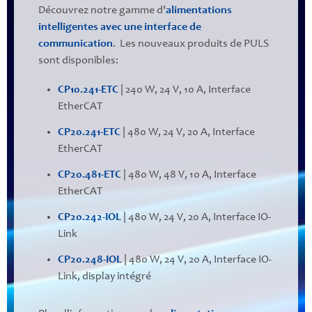
Découvrez notre gamme d'
alimentations
intelligentes avec une interface de
communication
. Les nouveaux produits de PULS
sont disponibles:
CP10.241-ETC
| 240 W, 24 V, 10 A, Interface
EtherCAT
CP20.241-ETC
| 480 W, 24 V, 20 A, Interface
EtherCAT
CP20.481-ETC
| 480 W, 48 V, 10 A, Interface
EtherCAT
CP20.242-IOL
| 480 W, 24 V, 20 A, Interface IO-
Link
CP20.248-IOL
| 480 W, 24 V, 20 A, Interface IO-
Link, display intégré