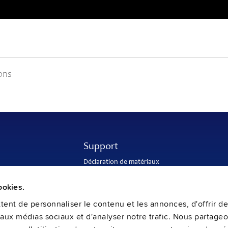
ions
Support
Déclaration de matériaux
Ingénierie d’application
Garantie internationale
ookies.
nde
Adresse de livraison et de retour
ures
Retour des piles usagées
ent de personnaliser le contenu et les annonces, d'offrir de
Service clientèle et après-vente
s aux médias sociaux et d'analyser notre trafic. Nous partage
PULS SalesWeb
FAQ