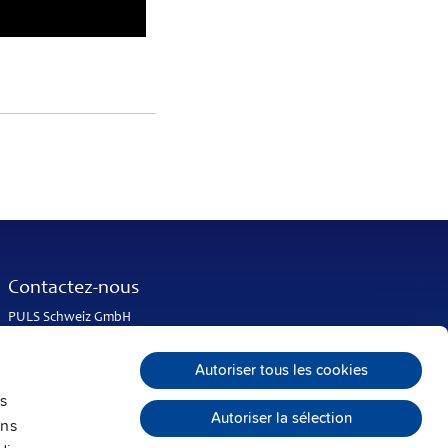
Contactez-nous
PULS Schweiz GmbH
Lindenrain 2
5108 Oberflachs
Autoriser tous les cookies
Suisse
s
Tél. :
+41 56 450 18 10
Autoriser la sélection
info@puls-power.ch
ons