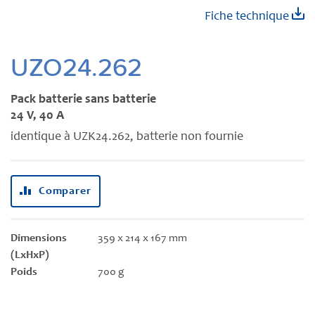
Skip
Fiche technique
to
the
beginning
UZO24.262
of
the
Pack batterie sans batterie
images
24 V, 40 A
gallery
identique à UZK24.262, batterie non fournie
Comparer
Dimensions
359 x 214 x 167 mm
(LxHxP)
Poids
700 g