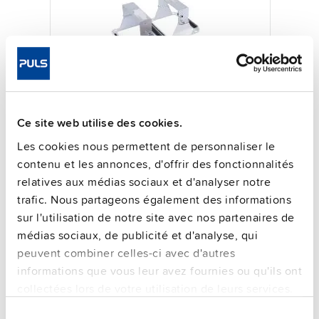
Ce site web utilise des cookies.
UZO24.262-E1
24 V, 40 A
Les cookies nous permettent de personnaliser le
contenu et les annonces, d'offrir des fonctionnalités
Extension de module de batterie
sans batteries
relatives aux médias sociaux et d'analyser notre
trafic. Nous partageons également des informations
Fiche technique
sur l'utilisation de notre site avec nos partenaires de
Détails
médias sociaux, de publicité et d'analyse, qui
peuvent combiner celles-ci avec d'autres
informations que vous leur avez fournies ou qu'ils ont
collectées lors de votre utilisation de leurs services.
Sélection