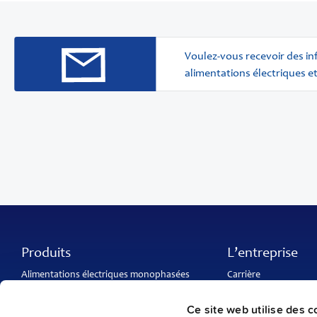
Voulez-vous recevoir des i
alimentations électriques et
Produits
L’entreprise
Alimentations électriques monophasées
Carrière
Alimentations électriques triphasées
À propos de PULS
Convertisseurs DC/DC
Contactez-nous
Ce site web utilise des c
Alimentations IP54, IP65 et IP67
PULS à travers le mo