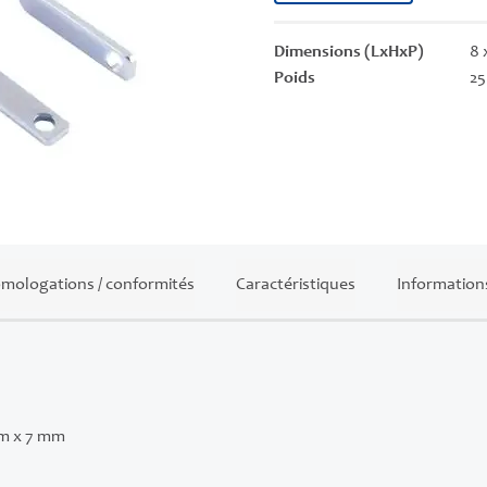
Dimensions (LxHxP)
8 
Poids
25
mologations / conformités
Caractéristiques
Information
m x 7 mm