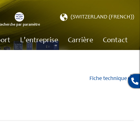
Choisir
(SWITZERLAND (FRENCH))
une
Recherche par paramètre
e
boutique
ort
L'entreprise
Carrière
Contact
Fiche technique