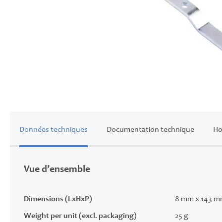
Skip
to
the
beginning
of
Données techniques
Documentation technique
Ho
the
images
gallery
Vue d’ensemble
Dimensions (LxHxP)
8 mm x 143 m
Weight per unit (excl. packaging)
25 g