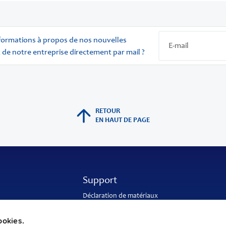
nformations à propos de nos nouvelles
 de notre entreprise directement par mail ?
RETOUR
EN HAUT DE PAGE
Support
Déclaration de matériaux
Ingénierie d’application
Garantie internationale
ookies.
nde
Adresse de livraison et de retour