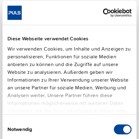
Diese Webseite verwendet Cookies
Wir verwenden Cookies, um Inhalte und Anzeigen zu
Landwirtschaftliche Betriebe
personalisieren, Funktionen für soziale Medien
anbieten zu können und die Zugriffe auf unsere
Aggressive Luftverhältnisse und Insektenbefall: Kuhställe,
Website zu analysieren. Außerdem geben wir
Silos, etc.
Informationen zu Ihrer Verwendung unserer Website
an unsere Partner für soziale Medien, Werbung und
Analysen weiter. Unsere Partner führen diese
Informationen möglicherweise mit weiteren Daten
zusammen, die Sie ihnen bereitgestellt haben oder
die sie im Rahmen Ihrer Nutzung der Dienste
Einwilligungsauswahl
gesammelt haben.
Notwendig
Geschützte Außenbereiche
Impressum
|
Datenschutzerklärung