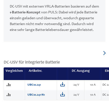
DC-USV mit externen VRLA-Batterien basieren auf dem
1-Batterie-Konzept
von PULS: Dabei wird jede Batterie
einzeln geladen und überwacht, wodurch gepaarte
Batterien nicht mehr notwendig sind. Dadurch wird
eine sehr lange Batterielebensdauer gewährleistet.
DC-USV für integrierte Batterie
Vergleichen
Artikelnr.
DC Ausgang
Ei
UBC10.241
24 V
10 A
DC 2
UBC10.241-N1
24 V
10 A
DC 2