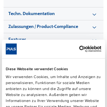
Techn. Dokumentation
Zulassungen / Product-Compliance
Features
Kommerzielle Daten
FAQs
Diese Webseite verwendet Cookies
Wir verwenden Cookies, um Inhalte und Anzeigen zu
personalisieren, Funktionen für soziale Medien
This video is hosted by external service. By continuing,
anbieten zu können und die Zugriffe auf unsere
you agree to the external service's privacy policy.
Website zu analysieren. Außerdem geben wir
Informationen zu Ihrer Verwendung unserer Website
See privacy policy for details
an unsere Partner für soziale Medien, Werbung und