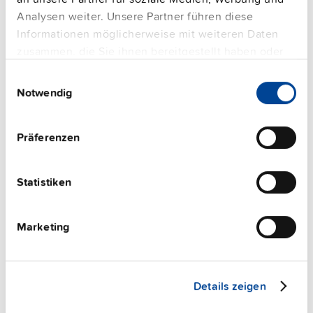
Ergänzungsgeräte
Analysen weiter. Unsere Partner führen diese
Informationen möglicherweise mit weiteren Daten
zusammen, die Sie ihnen bereitgestellt haben oder
die sie im Rahmen Ihrer Nutzung der Dienste
Einwilligungsauswahl
gesammelt haben.
Notwendig
Impressum
|
Datenschutzerklärung
Präferenzen
Statistiken
Marketing
ZM11.SIDE
Details zeigen
Adapter für seitliche Montage