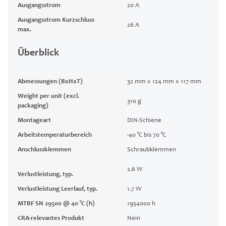
Ausgangsstrom
20 A
Ausgangsstrom Kurzschluss
26 A
max.
Überblick
Abmessungen (BxHxT)
32 mm x 124 mm x 117 mm
Weight per unit (excl.
310 g
packaging)
Montageart
DIN-Schiene
Arbeitstemperaturbereich
-40 °C bis 70 °C
Anschlussklemmen
Schraubklemmen
2.6 W
Verlustleistung, typ.
Verlustleistung Leerlauf, typ.
1.7 W
MTBF SN 29500 @ 40 °C (h)
1954000 h
CRA-relevantes Produkt
Nein