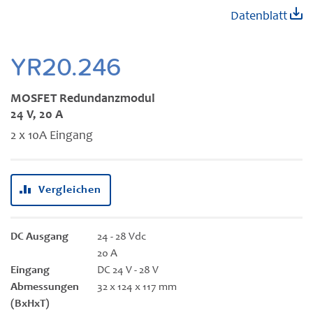
Zum
Datenblatt
Anfang
der
Bildgalerie
YR20.246
springen
MOSFET Redundanzmodul
24 V, 20 A
2 x 10A Eingang
Vergleichen
DC Ausgang
24 - 28 Vdc
20 A
Eingang
DC 24 V - 28 V
Abmessungen
32 x 124 x 117 mm
(BxHxT)