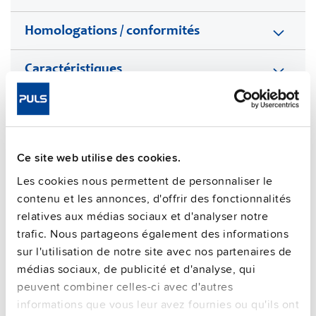
Homologations / conformités
Caractéristiques
Informations commerciales
FAQs
Ce site web utilise des cookies.
Les cookies nous permettent de personnaliser le
contenu et les annonces, d'offrir des fonctionnalités
This video is hosted by external service. By continuing,
relatives aux médias sociaux et d'analyser notre
you agree to the external service's privacy policy.
trafic. Nous partageons également des informations
See privacy policy for details
sur l'utilisation de notre site avec nos partenaires de
Unités supplémentaires
médias sociaux, de publicité et d'analyse, qui
peuvent combiner celles-ci avec d'autres
informations que vous leur avez fournies ou qu'ils ont