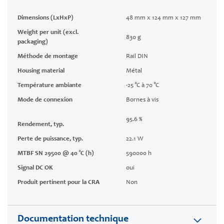
Dimensions (LxHxP)
48 mm x 124 mm x 127 mm
Weight per unit (excl.
830 g
packaging)
Méthode de montage
Rail DIN
Housing material
Métal
Température ambiante
-25 °C à 70 °C
Mode de connexion
Bornes à vis
95.6 %
Rendement, typ.
Perte de puissance, typ.
22.1 W
MTBF SN 29500 @ 40 °C (h)
590000 h
Signal DC OK
oui
Produit pertinent pour la CRA
Non
Documentation technique