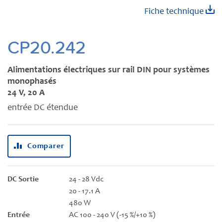
Skip
Fiche technique
to
the
beginning
CP20.242
of
the
Alimentations électriques sur rail DIN pour systèmes
images
monophasés
gallery
24 V, 20 A
entrée DC étendue
Comparer
DC Sortie
24 - 28 Vdc
20 - 17.1 A
480 W
Entrée
AC 100 - 240 V (-15 %/+10 %)