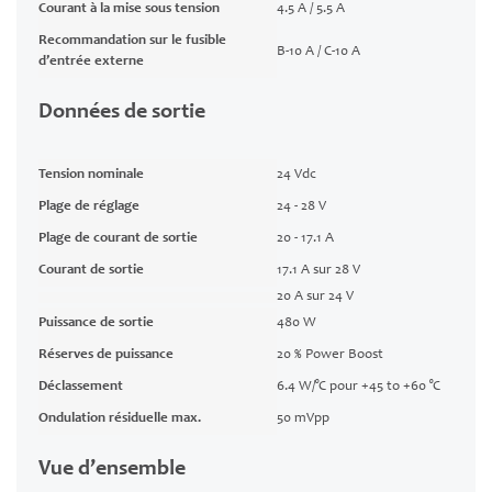
Courant à la mise sous tension
4.5 A / 5.5 A
Recommandation sur le fusible
B-10 A / C-10 A
d’entrée externe
Données de sortie
Tension nominale
24 Vdc
Plage de réglage
24 - 28 V
Plage de courant de sortie
20 - 17.1 A
Courant de sortie
17.1 A sur 28 V
20 A sur 24 V
Puissance de sortie
480 W
Réserves de puissance
20 % Power Boost
Déclassement
6.4 W/°C pour +45 to +60 °C
Ondulation résiduelle max.
50 mVpp
Vue d’ensemble