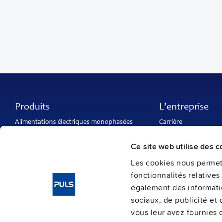
Produits
L’entreprise
Alimentations électriques monophasées
Carrière
Alimentations électriques triphasées
À propos de PULS
Convertisseurs DC/DC
Contactez-nous
Ce site web utilise des c
Alimentations IP54, IP65 et IP67
PULS à travers le mo
DC-UPS et
modules tampons
Catalogues et broch
Les cookies nous permett
Modules de redondance
fonctionnalités relative
Modules de protection
également des informatio
sociaux, de publicité et
vous leur avez fournies o