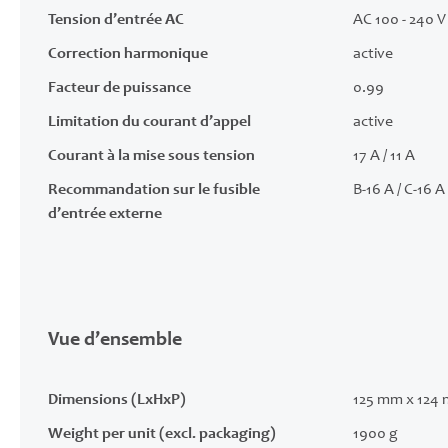
Tension d’entrée AC
AC 100 - 240 V 
Correction harmonique
active
Facteur de puissance
0.99
Limitation du courant d’appel
active
Courant à la mise sous tension
17 A / 11 A
Recommandation sur le fusible
B-16 A / C-16 A
d’entrée externe
Vue d’ensemble
Dimensions (LxHxP)
125 mm x 124
Weight per unit (excl. packaging)
1900 g