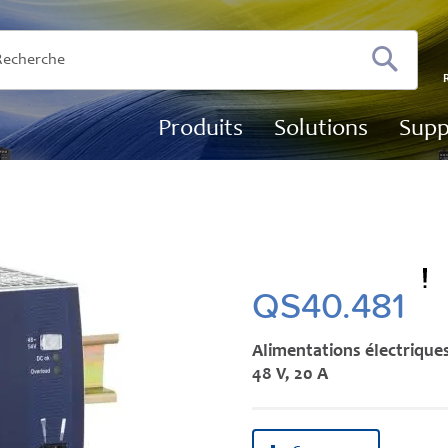
Recherch
Produits
Solutions
Supp
QS40.481
Alimentations électrique
48 V, 20 A