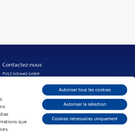
Contactez-nous
PULS Schweiz GmbH
Lindenrain 2
5108 Oberflachs
Autoriser tous les cookies
Suisse
s
Tél. :
+41 56 450 18 10
Autoriser la sélection
info@puls-power.ch
ons
dias
Cookies nécessaires uniquement
ormations que
ices.