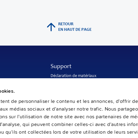
RETOUR
EN HAUT DE PAGE
Support
Déclaration de matériaux
Ingénierie d’application
Garantie internationale
ookies.
nde
Adresse de livraison et de retour
ures
Retour des piles usagées
ent de personnaliser le contenu et les annonces, d'offrir de
Service clientèle et après-vente
s aux médias sociaux et d'analyser notre trafic. Nous partage
PULS SalesWeb
FAQ
ns sur l'utilisation de notre site avec nos partenaires de mé
 d'analyse, qui peuvent combiner celles-ci avec d'autres inf
u qu'ils ont collectées lors de votre utilisation de leurs serv