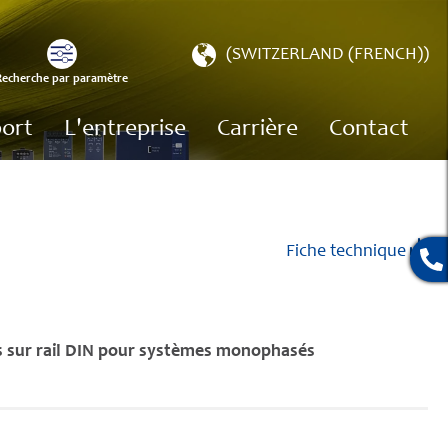
Choisir
(SWITZERLAND (FRENCH))
une
Recherche par paramètre
e
boutique
ort
L'entreprise
Carrière
Contact
Fiche technique
s sur rail DIN pour systèmes monophasés