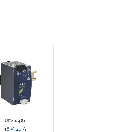
UF20.481
48 V, 20 A