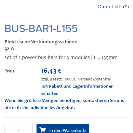
Zum
Datenblatt
Anfang
der
Bildgalerie
BUS-BAR1-L155
springen
Elektrische Verbindungsschiene
32 A
set of 2 power-bus-bars for 3 modules | L = 155mm
16,43 €
Preis
zzgl. gesetzl. MwSt., versandkostenfrei
10% Rabatt und Lagerinformationen
erhalten
Wenn Sie größere Mengen benötigen, kontaktieren Sie uns
bitte für ein individuelles Angebot.
In den Warenkorb