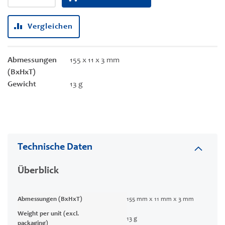
Vergleichen
Abmessungen
155 x 11 x 3 mm
(BxHxT)
Gewicht
13 g
Technische Daten
Überblick
Abmessungen (BxHxT)
155 mm x 11 mm x 3 mm
Weight per unit (excl.
13 g
packaging)