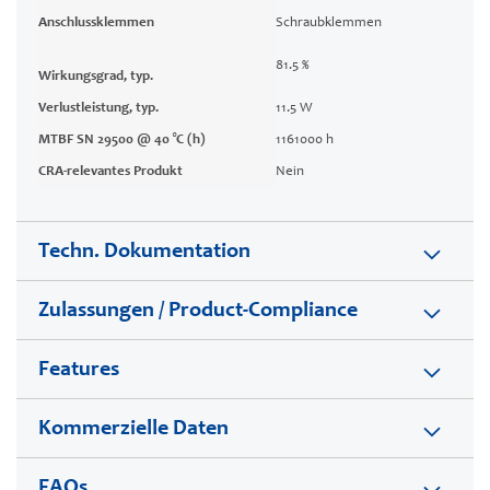
Anschlussklemmen
Schraubklemmen
81.5 %
Wirkungsgrad, typ.
Verlustleistung, typ.
11.5 W
MTBF SN 29500 @ 40 °C (h)
1161000 h
CRA-relevantes Produkt
Nein
Techn. Dokumentation
Zulassungen / Product-Compliance
Features
Kommerzielle Daten
FAQs