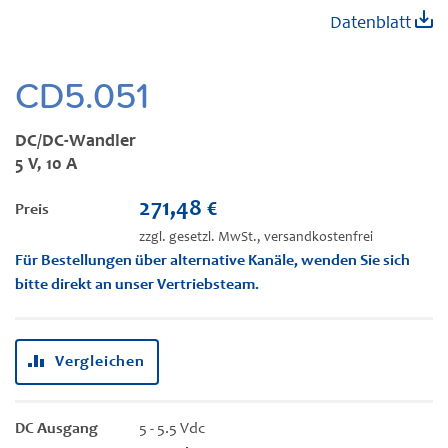
Zum
Datenblatt
Anfang
der
Bildgalerie
CD5.051
springen
DC/DC-Wandler
5 V, 10 A
271,48 €
Preis
zzgl. gesetzl. MwSt., versandkostenfrei
Für Bestellungen über alternative Kanäle, wenden Sie sich
bitte direkt an unser Vertriebsteam.
Vergleichen
DC Ausgang
5 - 5.5 Vdc