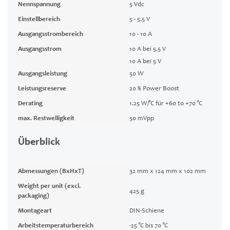
Nennspannung
5 Vdc
Einstellbereich
5 - 5.5 V
Ausgangsstrombereich
10 - 10 A
Ausgangsstrom
10 A bei 5.5 V
10 A bei 5 V
Ausgangsleistung
50 W
Leistungsreserve
20 % Power Boost
Derating
1.25 W/°C für +60 to +70 °C
max. Restwelligkeit
50 mVpp
Überblick
Abmessungen (BxHxT)
32 mm x 124 mm x 102 mm
Weight per unit (excl.
425 g
packaging)
Montageart
DIN-Schiene
Arbeitstemperaturbereich
-25 °C bis 70 °C