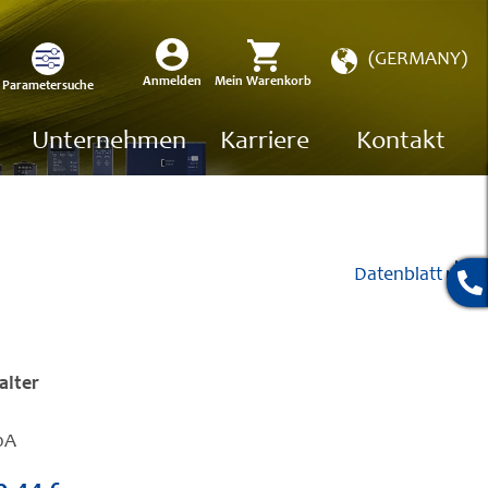
Store
(GERMANY)
wählen
Mein Warenkorb
Anmelden
Parametersuche
Unternehmen
Karriere
Kontakt
Datenblatt
alter
0A