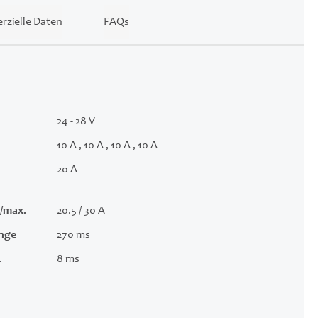
zielle Daten
FAQs
24 - 28 V
10 A , 10 A , 10 A , 10 A
20 A
/max.
20.5 / 30 A
änge
270 ms
.
8 ms