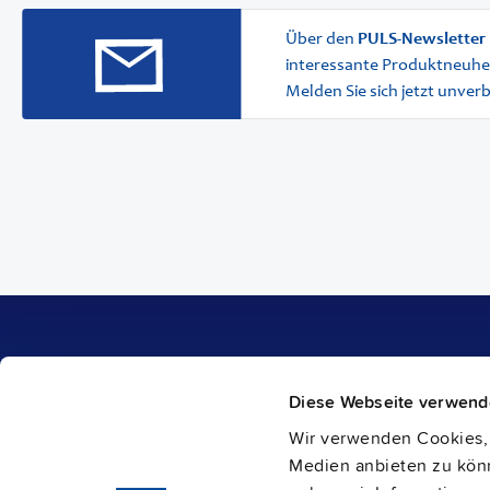
Über den
PULS-Newsletter
interessante Produktneuhe
Melden Sie sich jetzt unver
Produkte
Unternehmen
Diese Webseite verwend
1-Phasen-Stromversorgungen
Karriere
3-Phasen-Stromversorgungen
Über PULS
Wir verwenden Cookies, 
DC/DC Wandler
Kontakt
IP54, IP65 und IP67 Stromversorgungen
Medien anbieten zu könn
PULS weltweit
DC-USV und
Puffermodule
Kataloge