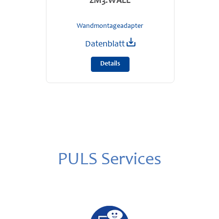
ZM3.WALL
Wandmontageadapter
Datenblatt
Details
PULS Services