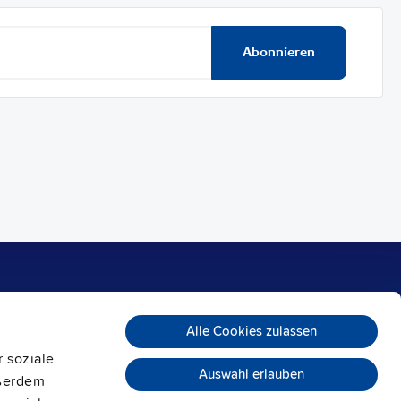
Abonnieren
Payment methods
Kontakt
PULS GmbH
Alle Cookies zulassen
Elektrastraße 6
 soziale
81925 München
Auswahl erlauben
Deutschland
ußerdem