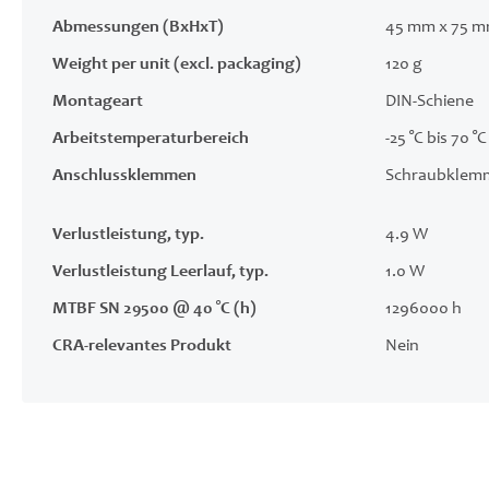
Abmessungen (BxHxT)
45 mm x 75 m
Weight per unit (excl. packaging)
120 g
Montageart
DIN-Schiene
Arbeitstemperaturbereich
-25 °C bis 70 °C
Anschlussklemmen
Schraubklem
Verlustleistung, typ.
4.9 W
Verlustleistung Leerlauf, typ.
1.0 W
MTBF SN 29500 @ 40 °C (h)
1296000 h
CRA-relevantes Produkt
Nein