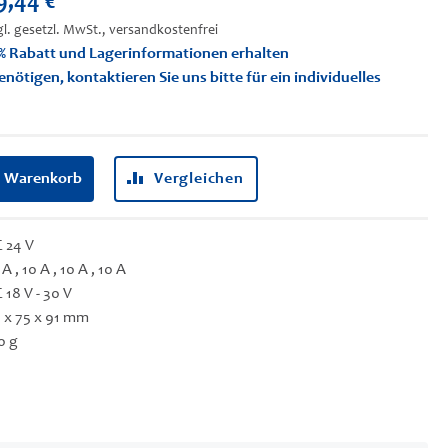
9,44 €
gl. gesetzl. MwSt., versandkostenfrei
% Rabatt und Lagerinformationen erhalten
tigen, kontaktieren Sie uns bitte für ein individuelles
n Warenkorb
Vergleichen
 24 V
 A , 10 A , 10 A , 10 A
 18 V - 30 V
 x 75 x 91 mm
0 g