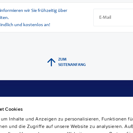
informieren wir Sie frühzeitig über
iten.
bindlich und kostenlos an!
ZUM
SEITENANFANG
Support
et Cookies
Materialdeklaration
Application Engineering
um Inhalte und Anzeigen zu personalisieren, Funktionen für
Gewährleistung und RMA-Nummer
en und die Zugriffe auf unsere Website zu analysieren. A
Liefer- und Rücksendeadresse
Rücknahmepflichten von Altbatterien