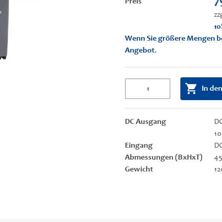
7
Preis
zz
10
Wenn Sie größere Mengen benö
Angebot.
In de
DC Ausgang
DC
10
Eingang
DC
Abmessungen (BxHxT)
45
Gewicht
12