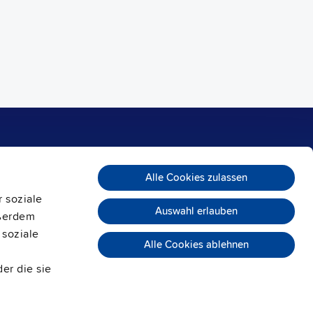
Payment methods
Kontakt
PULS GmbH
Alle Cookies zulassen
Elektrastraße 6
 soziale
81925 München
Auswahl erlauben
Deutschland
ußerdem
 soziale
Tel.:
+49 89 9278 0
Alle Cookies ablehnen
info@pulspower.com
er die sie