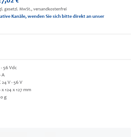
27,02 €
gl. gesetzl. MwSt., versandkostenfrei
ative Kanäle, wenden Sie sich bitte direkt an unser
 - 56 Vdc
 A
 24 V - 56 V
 x 124 x 127 mm
0 g