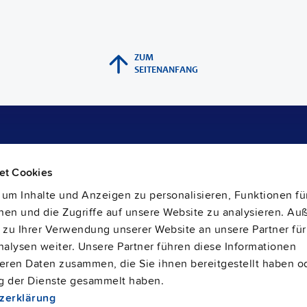
ZUM
SEITENANFANG
Support
et Cookies
Materialdeklaration
Application Engineering
um Inhalte und Anzeigen zu personalisieren, Funktionen für
Gewährleistung und RMA-Nummer
en und die Zugriffe auf unsere Website zu analysieren. A
Liefer- und Rücksendeadresse
Rücknahmepflichten von Altbatterien
 zu Ihrer Verwendung unserer Website an unsere Partner für
Vertrieb und Kundenservice
lysen weiter. Unsere Partner führen diese Informationen
PULS SalesWeb
FAQ
eren Daten zusammen, die Sie ihnen bereitgestellt haben od
g der Dienste gesammelt haben.
zerklärung