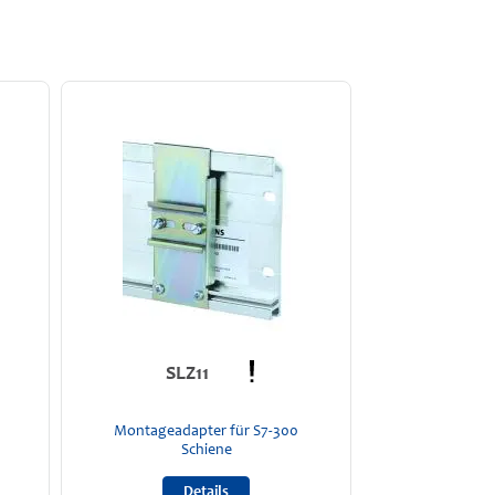
SLZ11
Montageadapter für S7-300
Schiene
Details