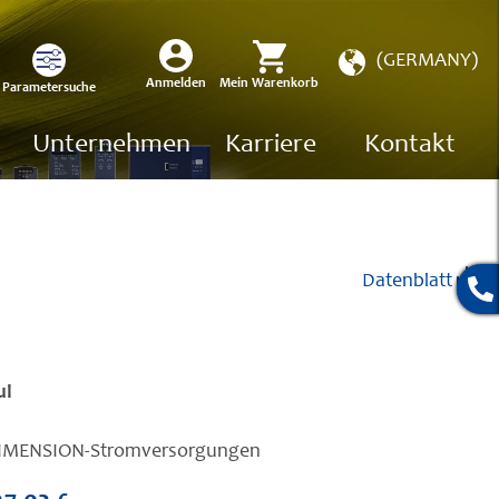
Store
(GERMANY)
wählen
Mein Warenkorb
Anmelden
Parametersuche
Unternehmen
Karriere
Kontakt
Datenblatt
ul
e DIMENSION-Stromversorgungen