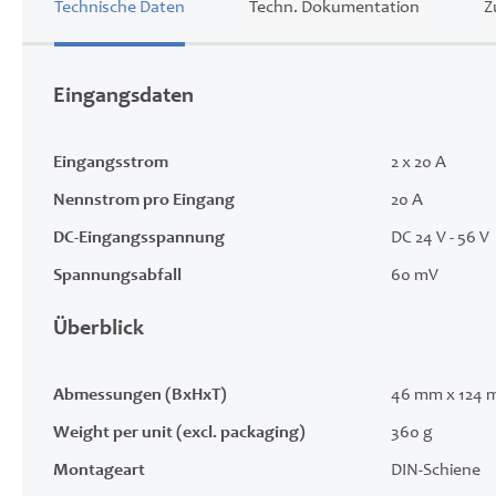
Technische Daten
Techn. Dokumentation
Z
Eingangsdaten
Eingangsstrom
2 x 20 A
Nennstrom pro Eingang
20 A
DC-Eingangsspannung
DC 24 V - 56 V
Spannungsabfall
60 mV
Überblick
Abmessungen (BxHxT)
46 mm x 124 
Weight per unit (excl. packaging)
360 g
Montageart
DIN-Schiene