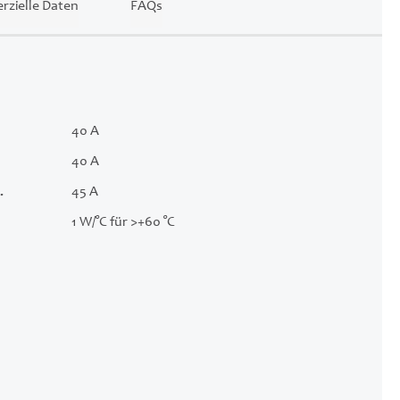
zielle Daten
FAQs
40 A
40 A
.
45 A
1 W/°C für >+60 °C