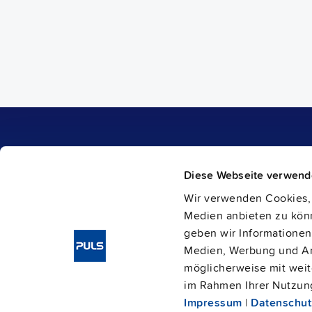
Produkte
Unternehmen
Diese Webseite verwend
1-Phasen-Stromversorgungen
Karriere
3-Phasen-Stromversorgungen
Über PULS
Wir verwenden Cookies, 
DC/DC Wandler
Kontakt
IP54, IP65 und IP67 Stromversorgungen
Medien anbieten zu könn
PULS weltweit
DC-USV und
Puffermodule
Kataloge
geben wir Informationen
Redundanzmodule
Presse Kontakt
Medien, Werbung und Ana
Sicherungsmodule
möglicherweise mit weit
im Rahmen Ihrer Nutzun
Impressum
|
Datenschut