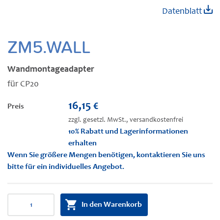
Zum
Datenblatt
Anfang
der
Bildgalerie
ZM5.WALL
springen
Wandmontageadapter
für CP20
16,15 €
Preis
zzgl. gesetzl. MwSt., versandkostenfrei
10% Rabatt und Lagerinformationen
erhalten
Wenn Sie größere Mengen benötigen, kontaktieren Sie uns
bitte für ein individuelles Angebot.
In den Warenkorb