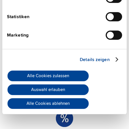
Statistiken
Marketing
Details zeigen
Persönliche Beratung
PULS bietet persönliche Unterstützung bei der
Alle Cookies zulassen
Auswahl der geeigneten Stromversorgung. Unsere
Teams stehen jederzeit eine
Beratung
zur
Auswahl erlauben
Verfügung.
Alle Cookies ablehnen