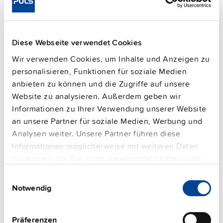
you agree to the external service's privacy policy.
See privacy policy for details
Diese Webseite verwendet Cookies
PULS Services
Wir verwenden Cookies, um Inhalte und Anzeigen zu
personalisieren, Funktionen für soziale Medien
anbieten zu können und die Zugriffe auf unsere
Website zu analysieren. Außerdem geben wir
Informationen zu Ihrer Verwendung unserer Website
an unsere Partner für soziale Medien, Werbung und
Analysen weiter. Unsere Partner führen diese
Informationen möglicherweise mit weiteren Daten
Kostenloser Versand
zusammen, die Sie ihnen bereitgestellt haben oder
die sie im Rahmen Ihrer Nutzung der Dienste
Einwilligungsauswahl
Zusätzlich zu unserer exzellenten
gesammelt haben.
Notwendig
Lieferzuverlässigkeit bei PULS, fallen bei der
Impressum
|
Datenschutzerklärung
Lieferung unserer Geräte über unseren Online
Shop
keine Versandgebühren
an.
Präferenzen