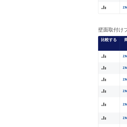
ZM
壁面取付け
比較する
ZM
ZM
ZM
ZM
ZM
ZM