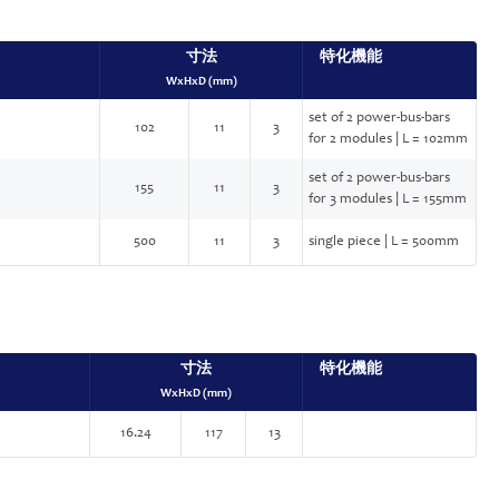
寸法
特化機能
WxHxD (mm)
set of 2 power-bus-bars
102
11
3
for 2 modules | L = 102mm
set of 2 power-bus-bars
155
11
3
for 3 modules | L = 155mm
500
11
3
single piece | L = 500mm
寸法
特化機能
WxHxD (mm)
16.24
117
13