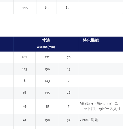
145
65
85
寸法
特化機能
WxHxD (mm)
182
272
70
123
156
13
8
143
7
18
145
28
MiniLine（幅45mm）ユ
45
35
7
ニット用、25ピース入り
41
150
37
CP10に対応