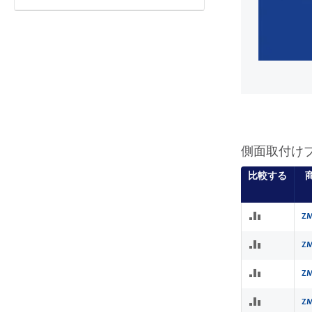
側面取付け
比較する
ZM
ZM
ZM
ZM