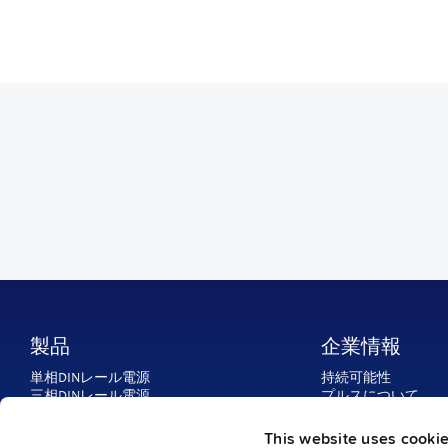
製品
企業情報
単相DINレール電源
持続可能性
三相DINレール電源
プルスについて
DC/DCコンバータ
お問い合わせ
電源（IP54・IP65・IP67）
プルス グローバル
This website uses cooki