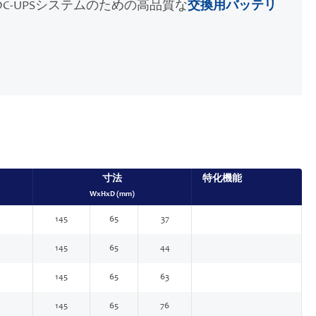
C-UPSシステムのための高品質な
交換用バッテリ
寸法
特化機能
WxHxD (mm)
145
65
37
145
65
44
145
65
63
145
65
76