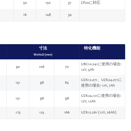
50
150
37
CP20に対応
16
148
34
寸法
特化機能
WxHxD (mm)
UBC10.241に使用の場合:
90
106
70
12V, 5Ah
UZK12.071、UZK24.071に
151
98
65
使用の場合: 12V, 7Ah
UZK24.121に使用の場合:
151
98
98
12V, 12Ah
175
125
166
UZK12.261 (12V, 26Ah)