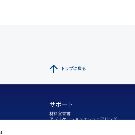
トップに戻る
サポート
材料宣誓書
アプリケーションエンジニアリング
国際保証とRMA番号
配送先と返送先
es