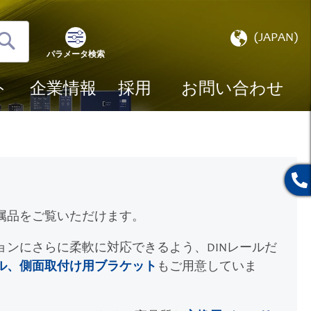
ス
(JAPAN)
ト
パラメータ検索
検
ア
索
選
ト
企業情報
採用
お問い合わせ
択
属品をご覧いただけます。
ョンにさらに柔軟に対応できるよう、DINレールだ
ル、側面取付け用ブラケット
もご用意していま