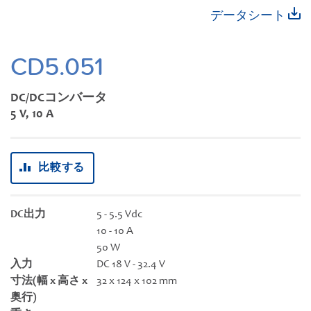
動
イ
データシート
す
メ
る
ー
ジ
CD5.051
ギ
ャ
DC/DCコンバータ
ラ
5 V, 10 A
リ
ー
の
比較する
最
初
に
DC出力
5 - 5.5 Vdc
移
10 - 10 A
動
50 W
す
入力
DC 18 V - 32.4 V
る
寸法(幅 x 高さ x
32 x 124 x 102 mm
奥行)