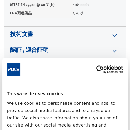
MTBF SN 29500 @ 40 °C (h)
1161000 h
CRA関連製品
いいえ
技術文書
認証 / 適合証明
特徴
販売関連情報
This website uses cookies
よくある質問
We use cookies to personalise content and ads, to
provide social media features and to analyse our
traffic. We also share information about your use of
This video is hosted by external service. By continuing,
our site with our social media, advertising and