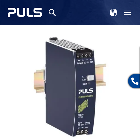
ス
ナ
検
ト
ビ
索
ア
を
選
呼
イ
択
ぶ
メ
ー
ジ
ギ
ャ
ラ
リ
ー
の
最
後
に
移