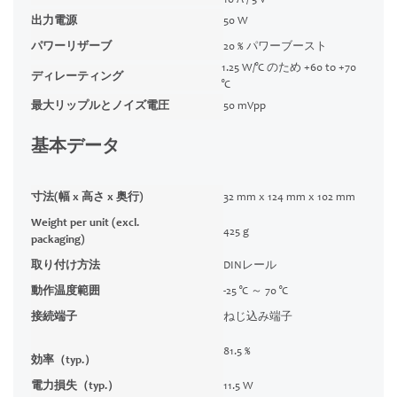
10 A / 5 V
出力電源
50 W
パワーリザーブ
20 % パワーブースト
1.25 W/°C のため +60 to +70
ディレーティング
°C
最大リップルとノイズ電圧
50 mVpp
基本データ
寸法(幅 x 高さ x 奥行)
32 mm x 124 mm x 102 mm
Weight per unit (excl.
425 g
packaging)
取り付け方法
DINレール
動作温度範囲
-25 °C ～ 70 °C
接続端子
ねじ込み端子
81.5 %
効率（typ.）
電力損失（typ.）
11.5 W