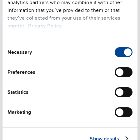
you agree to the external service's privacy policy.
analytics partners who may combine it with other
information that you’ve provided to them or that
See privacy policy for details
they’ve collected from your use of their services.
補助ユニット
Imprint
|
Privacy Policy
Consent
Necessary
Selection
Preferences
Statistics
Marketing
ZM11.SIDE
Show details