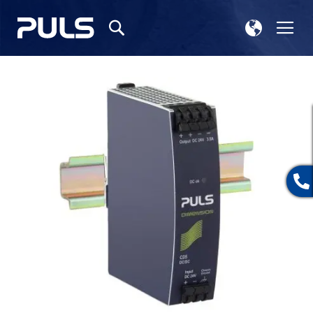
ス
ナ
検
ト
ビ
索
ア
を
選
呼
イ
択
ぶ
メ
ー
ジ
ギ
ャ
ラ
リ
ー
の
最
後
に
移