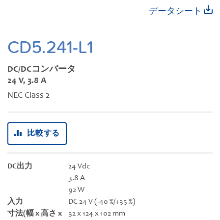
動
イ
データシート
す
メ
る
ー
ジ
CD5.241-L1
ギ
ャ
DC/DCコンバータ
ラ
24 V, 3.8 A
リ
NEC Class 2
ー
の
最
比較する
初
に
移
DC出力
24 Vdc
動
3.8 A
す
92 W
る
入力
DC 24 V (-40 %/+35 %)
寸法(幅 x 高さ x
32 x 124 x 102 mm