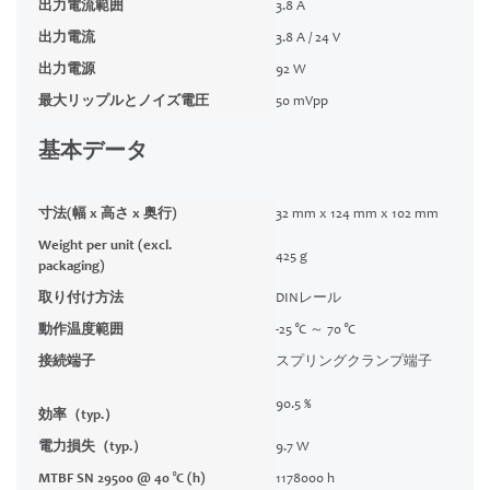
出力電流範囲
3.8 A
出力電流
3.8 A / 24 V
出力電源
92 W
最大リップルとノイズ電圧
50 mVpp
基本データ
寸法(幅 x 高さ x 奥行)
32 mm x 124 mm x 102 mm
Weight per unit (excl.
425 g
packaging)
取り付け方法
DINレール
動作温度範囲
-25 °C ～ 70 °C
接続端子
スプリングクランプ端子
90.5 %
効率（typ.）
電力損失（typ.）
9.7 W
MTBF SN 29500 @ 40 °C (h)
1178000 h