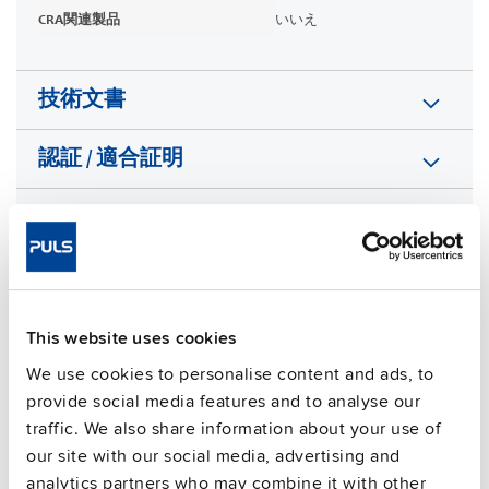
CRA関連製品
いいえ
技術文書
認証 / 適合証明
特徴
販売関連情報
よくある質問
This website uses cookies
We use cookies to personalise content and ads, to
provide social media features and to analyse our
traffic. We also share information about your use of
This video is hosted by external service. By continuing,
our site with our social media, advertising and
you agree to the external service's privacy policy.
analytics partners who may combine it with other