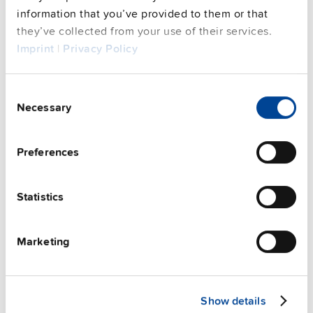
See privacy policy for details
information that you’ve provided to them or that
補助ユニット
they’ve collected from your use of their services.
Imprint
|
Privacy Policy
Consent
Necessary
Selection
Preferences
Statistics
Marketing
ZM1.WALL
Show details