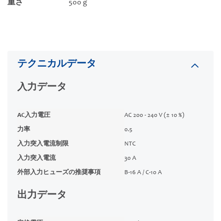
重さ
500 g
テクニカルデータ
入力データ
AC入力電圧
AC 200 - 240 V (± 10 %)
力率
0.5
入力突入電流制限
NTC
入力突入電流
30 A
外部入力ヒューズの推奨事項
B-16 A / C-10 A
出力データ