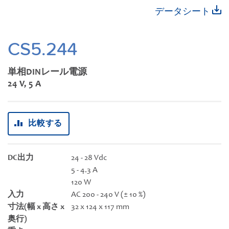
動
イ
データシート
す
メ
る
ー
ジ
CS5.244
ギ
ャ
単相DINレール電源
ラ
24 V, 5 A
リ
ー
の
比較する
最
初
に
DC出力
24 - 28 Vdc
移
5 - 4.3 A
動
120 W
す
入力
AC 200 - 240 V (± 10 %)
る
寸法(幅 x 高さ x
32 x 124 x 117 mm
奥行)