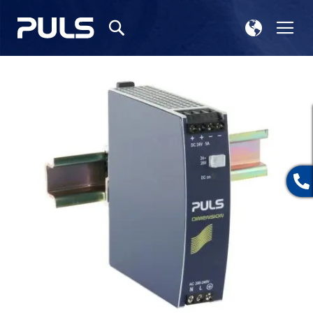
ス
ナ
検
ト
ビ
索
ア
を
選
呼
イ
択
ぶ
メ
ー
ジ
ギ
ャ
ラ
リ
ー
の
最
後
に
移