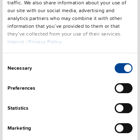
traffic. We also share information about your use of
our site with our social media, advertising and
analytics partners who may combine it with other
This video is hosted by external service. By continuing,
you agree to the external service's privacy policy.
information that you’ve provided to them or that
they’ve collected from your use of their services.
See privacy policy for details
Imprint
|
Privacy Policy
補助ユニット
Consent
Necessary
Selection
Preferences
Statistics
Marketing