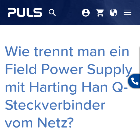
Store
Nav
Suchen
wählen
ums
Wie trennt man ein
Field Power Supply
mit Harting Han Q-
Steckverbinder
vom Netz?