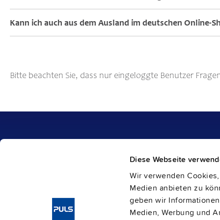
Kann ich auch aus dem Ausland im deutschen Online-Sh
Bitte beachten Sie, dass nur eingeloggte Benutzer Frage
Produkte
Unternehmen
Diese Webseite verwend
1-Phasen-Stromversorgungen
Karriere
3-Phasen-Stromversorgungen
Über PULS
Wir verwenden Cookies, 
DC/DC Wandler
Kontakt
IP54, IP65 und IP67 Stromversorgungen
Medien anbieten zu könn
PULS weltweit
DC-USV und
Puffermodule
Kataloge
geben wir Informationen
Redundanzmodule
Presse Kontakt
Medien, Werbung und Ana
Sicherungsmodule