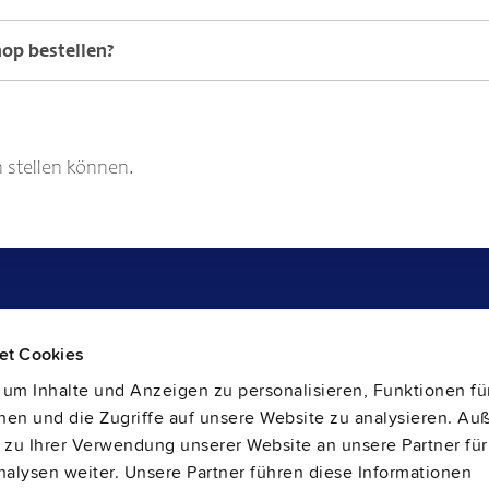
op bestellen?
n stellen können.
Support
et Cookies
Materialdeklaration
Application Engineering
um Inhalte und Anzeigen zu personalisieren, Funktionen für
Gewährleistung und RMA-Nummer
en und die Zugriffe auf unsere Website zu analysieren. A
Liefer- und Rücksendeadresse
Rücknahmepflichten von Altbatterien
 zu Ihrer Verwendung unserer Website an unsere Partner für
Vertrieb und Kundenservice
lysen weiter. Unsere Partner führen diese Informationen
PULS SalesWeb